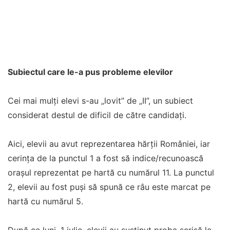
Subiectul care le-a pus probleme elevilor
Cei mai mulți elevi s-au „lovit” de „II”, un subiect
considerat destul de dificil de către candidați.
Aici, elevii au avut reprezentarea hărții României, iar
cerința de la punctul 1 a fost să indice/recunoască
orașul reprezentat pe hartă cu numărul 11. La punctul
2, elevii au fost puși să spună ce râu este marcat pe
hartă cu numărul 5.
După ce luni, 1 iulie, elevii au susținut proba scrisă la