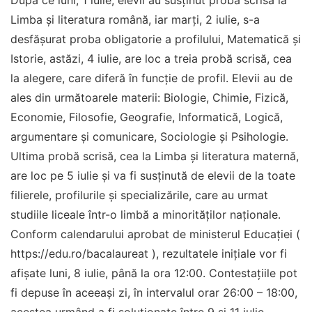
Limba şi literatura română, iar marți, 2 iulie, s-a
desfăşurat proba obligatorie a profilului, Matematică şi
Istorie, astăzi, 4 iulie, are loc a treia probă scrisă, cea
la alegere, care diferă în funcție de profil. Elevii au de
ales din următoarele materii: Biologie, Chimie, Fizică,
Economie, Filosofie, Geografie, Informatică, Logică,
argumentare și comunicare, Sociologie și Psihologie.
Ultima probă scrisă, cea la Limba și literatura maternă,
are loc pe 5 iulie și va fi susținută de elevii de la toate
filierele, profilurile şi specializările, care au urmat
studiile liceale într-o limbă a minorităților naționale.
Conform calendarului aprobat de ministerul Educației (
https://edu.ro/bacalaureat ), rezultatele inițiale vor fi
afişate luni, 8 iulie, până la ora 12:00. Contestațiile pot
fi depuse în aceeași zi, în intervalul orar 26:00 – 18:00,
acestea urmând a fi soluționate între 9 și 11 iulie.