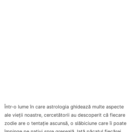
Într-o lume în care astrologia ghidează multe aspecte
ale vieții noastre, cercetătorii au descoperit că fiecare
zodie are o tentație ascunsă, o slăbiciune care îi poate
împinge pe nativi spre greșeală. Iată păcatul fiecărei