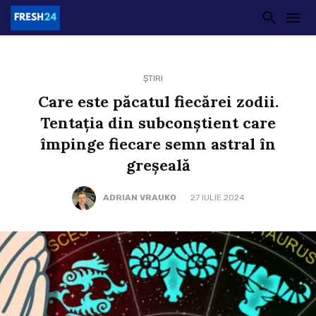
ȘTIRI
Care este păcatul fiecărei zodii.
Tentaţia din subconştient care
împinge fiecare semn astral în
greşeală
ADRIAN VRAUKO
27 IULIE 2024