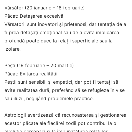
Vărsător (20 ianuarie – 18 februarie)
Păcat: Detașarea excesivă
Vărsătorii sunt inovatori și prietenoși, dar tentația de a
fi prea detașați emoțional sau de a evita implicarea
profundă poate duce la relații superficiale sau la
izolare.
Pești (19 februarie – 20 martie)
Păcat: Evitarea realității
Peștii sunt sensibili și empatici, dar pot fi tentați să
evite realitatea dură, preferând să se refugieze în vise
sau iluzii, neglijând problemele practice.
Astrologii avertizează că recunoașterea și gestionarea
acestor păcate ale fiecărei zodii pot contribui la o
evoluție personală și la îmbunătățirea relațiilor