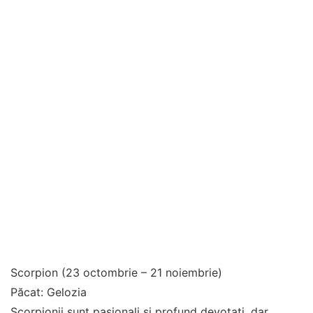
Scorpion (23 octombrie – 21 noiembrie)
Păcat: Gelozia
Scorpionii sunt pasionali și profund devotați, dar