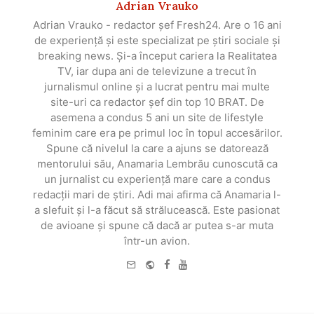
Adrian Vrauko
Adrian Vrauko - redactor șef Fresh24. Are o 16 ani
de experiență și este specializat pe știri sociale și
breaking news. Și-a început cariera la Realitatea
TV, iar dupa ani de televizune a trecut în
jurnalismul online și a lucrat pentru mai multe
site-uri ca redactor șef din top 10 BRAT. De
asemena a condus 5 ani un site de lifestyle
feminim care era pe primul loc în topul accesărilor.
Spune că nivelul la care a ajuns se datorează
mentorului său, Anamaria Lembrău cunoscută ca
un jurnalist cu experiență mare care a condus
redacții mari de știri. Adi mai afirma că Anamaria l-
a slefuit și l-a făcut să strălucească. Este pasionat
de avioane și spune că dacă ar putea s-ar muta
într-un avion.
e-
Website
Facebook
Youtube
mail