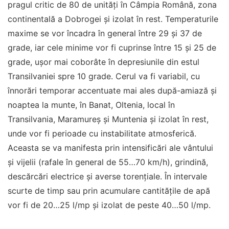
pragul critic de 80 de unități în Câmpia Română, zona
continentală a Dobrogei și izolat în rest. Temperaturile
maxime se vor încadra în general între 29 și 37 de
grade, iar cele minime vor fi cuprinse între 15 și 25 de
grade, ușor mai coborâte în depresiunile din estul
Transilvaniei spre 10 grade. Cerul va fi variabil, cu
înnorări temporar accentuate mai ales după-amiază și
noaptea la munte, în Banat, Oltenia, local în
Transilvania, Maramureș și Muntenia și izolat în rest,
unde vor fi perioade cu instabilitate atmosferică.
Aceasta se va manifesta prin intensificări ale vântului
și vijelii (rafale în general de 55…70 km/h), grindină,
descărcări electrice și averse torențiale. În intervale
scurte de timp sau prin acumulare cantitățile de apă
vor fi de 20…25 l/mp și izolat de peste 40…50 l/mp.