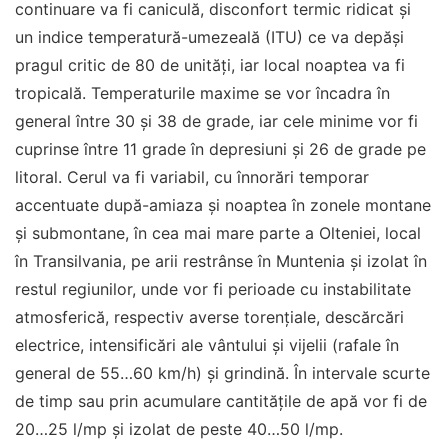
continuare va fi caniculă, disconfort termic ridicat și
un indice temperatură-umezeală (ITU) ce va depăși
pragul critic de 80 de unități, iar local noaptea va fi
tropicală. Temperaturile maxime se vor încadra în
general între 30 și 38 de grade, iar cele minime vor fi
cuprinse între 11 grade în depresiuni și 26 de grade pe
litoral. Cerul va fi variabil, cu înnorări temporar
accentuate după-amiaza și noaptea în zonele montane
și submontane, în cea mai mare parte a Olteniei, local
în Transilvania, pe arii restrânse în Muntenia și izolat în
restul regiunilor, unde vor fi perioade cu instabilitate
atmosferică, respectiv averse torențiale, descărcări
electrice, intensificări ale vântului și vijelii (rafale în
general de 55…60 km/h) și grindină. În intervale scurte
de timp sau prin acumulare cantitățile de apă vor fi de
20…25 l/mp și izolat de peste 40…50 l/mp.