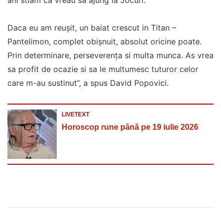
ani stiam ca vreau sa ajung la Jocuri.
Daca eu am reuşit, un baiat crescut in Titan –
Pantelimon, complet obişnuit, absolut oricine poate.
Prin determinare, perseverenţa si multa munca. As vrea
sa profit de ocazie si sa le multumesc tuturor celor
care m-au sustinut”, a spus David Popovici.
LIVETEXT
Horoscop rune până pe 19 iulie 2026