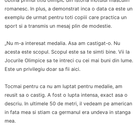
obtina primul titlu olimpic din istoria inotului masculin
romanesc. In plus, a demonstrat inca o data ca este un
exemplu de urmat pentru toti copiii care practica un
sport si a transmis un mesaj plin de modestie.
„Nu m-a interesat medalia. Asa am castigat-o. Nu
acesta este scopul. Scopul este sa te simti bine. Vii la
Jocurile Olimpice sa te intreci cu cei mai buni din lume.
Este un privilegiu doar sa fii aici.
Tocmai pentru ca nu am luptat pentru medalie, am
reusit sa o castig. A fost o lupta intensa, exact asa o
descriu. In ultimele 50 de metri, il vedeam pe american
in fata mea si stiam ca germanul era undeva in stanga
mea.