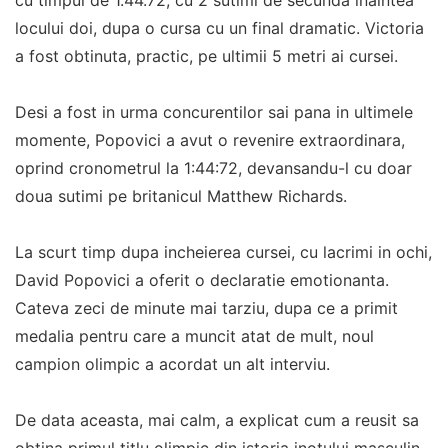
cu timpul de 1.44.72, cu 2 sutimi de secunda inaintea
locului doi, dupa o cursa cu un final dramatic. Victoria
a fost obtinuta, practic, pe ultimii 5 metri ai cursei.
Desi a fost in urma concurentilor sai pana in ultimele
momente, Popovici a avut o revenire extraordinara,
oprind cronometrul la 1:44:72, devansandu-l cu doar
doua sutimi pe britanicul Matthew Richards.
La scurt timp dupa incheierea cursei, cu lacrimi in ochi,
David Popovici a oferit o declaratie emotionanta.
Cateva zeci de minute mai tarziu, dupa ce a primit
medalia pentru care a muncit atat de mult, noul
campion olimpic a acordat un alt interviu.
De data aceasta, mai calm, a explicat cum a reusit sa