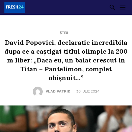
ȘTIRI
David Popovici, declaratie incredibila
dupa ce a caştigat titlul olimpic la 200
m liber: „Daca eu, un baiat crescut in
Titan – Pantelimon, complet
obişnuit…”
VLAD PATRIK
30 IULIE 2024