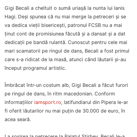
Gigi Becali a cheltuit o sumă uriașă la nunta lui Ianis
Hagi. Deși spunea că nu mai merge la petreceri și se
va dedica vieții bisericești, patronul FCSB nu a mai
ținut cont de promisiunea făcută și a dansat și a dat
dedicații pe bandă rulantă. Cunoscut pentru cele mai
mari scamatorii pe ringul de dans, Becali a fost primul
care s-a ridicat de la masă, atunci când lăutarii și-au
început programul artistic.
Îmbrăcat într-un costum alb, Gigi Becali a făcut furori
pe ringul de dans, în ritm macedonian. Conform
informațiilor
iamsport.ro
, latifundiarul din Pipera le-ar
fi oferit lăutarilor nu mai puțin de 30.000 de euro, în
acea seară.
La sosirea la petrecere la Palatul Stirbey, Becali le-a