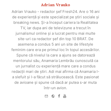
Adrian Vrauko
Adrian Vrauko - redactor șef Fresh24. Are o 16 ani
de experiență și este specializat pe știri sociale și
breaking news. Și-a început cariera la Realitatea
TV, iar dupa ani de televizune a trecut în
jurnalismul online și a lucrat pentru mai multe
site-uri ca redactor șef din top 10 BRAT. De
asemena a condus 5 ani un site de lifestyle
feminim care era pe primul loc în topul accesărilor.
Spune că nivelul la care a ajuns se datorează
mentorului său, Anamaria Lembrău cunoscută ca
un jurnalist cu experiență mare care a condus
redacții mari de știri. Adi mai afirma că Anamaria l-
a slefuit și l-a făcut să strălucească. Este pasionat
de avioane și spune că dacă ar putea s-ar muta
într-un avion.
e-
Website
Facebook
Youtube
mail