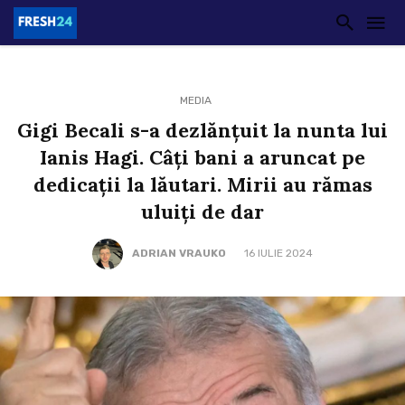
MEDIA
Gigi Becali s-a dezlănțuit la nunta lui
Ianis Hagi. Câți bani a aruncat pe
dedicații la lăutari. Mirii au rămas
uluiți de dar
ADRIAN VRAUKO
16 IULIE 2024