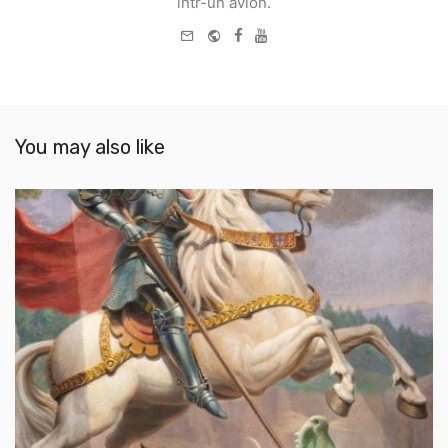
într-un avion.
e-
Website
Facebook
Youtube
mail
You may also like