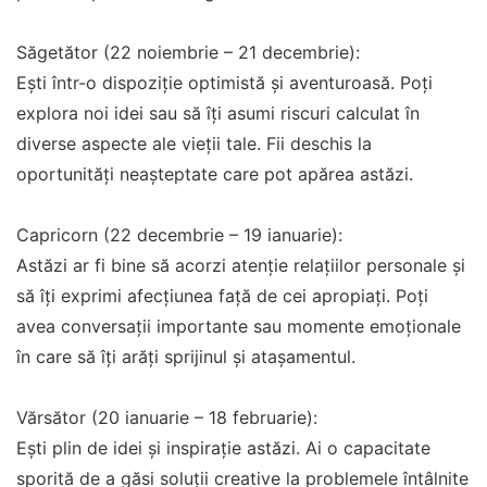
Săgetător (22 noiembrie – 21 decembrie):
Ești într-o dispoziție optimistă și aventuroasă. Poți
explora noi idei sau să îți asumi riscuri calculat în
diverse aspecte ale vieții tale. Fii deschis la
oportunități neașteptate care pot apărea astăzi.
Capricorn (22 decembrie – 19 ianuarie):
Astăzi ar fi bine să acorzi atenție relațiilor personale și
să îți exprimi afecțiunea față de cei apropiați. Poți
avea conversații importante sau momente emoționale
în care să îți arăți sprijinul și atașamentul.
Vărsător (20 ianuarie – 18 februarie):
Ești plin de idei și inspirație astăzi. Ai o capacitate
sporită de a găsi soluții creative la problemele întâlnite