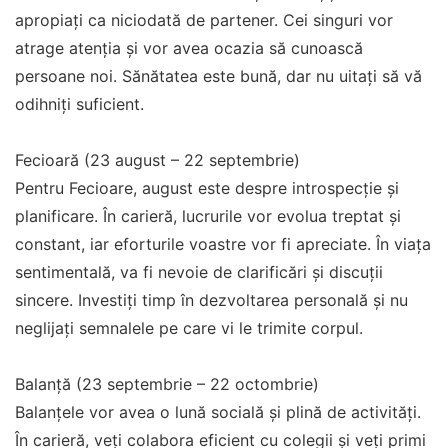
apropiați ca niciodată de partener. Cei singuri vor
atrage atenția și vor avea ocazia să cunoască
persoane noi. Sănătatea este bună, dar nu uitați să vă
odihniți suficient.
Fecioară (23 august – 22 septembrie)
Pentru Fecioare, august este despre introspecție și
planificare. În carieră, lucrurile vor evolua treptat și
constant, iar eforturile voastre vor fi apreciate. În viața
sentimentală, va fi nevoie de clarificări și discuții
sincere. Investiți timp în dezvoltarea personală și nu
neglijați semnalele pe care vi le trimite corpul.
Balanță (23 septembrie – 22 octombrie)
Balanțele vor avea o lună socială și plină de activități.
În carieră, veți colabora eficient cu colegii și veți primi