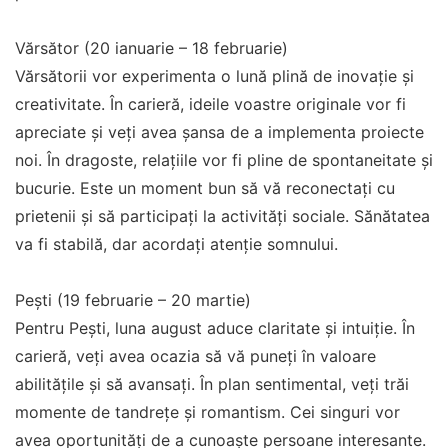
Vărsător (20 ianuarie – 18 februarie)
Vărsătorii vor experimenta o lună plină de inovație și
creativitate. În carieră, ideile voastre originale vor fi
apreciate și veți avea șansa de a implementa proiecte
noi. În dragoste, relațiile vor fi pline de spontaneitate și
bucurie. Este un moment bun să vă reconectați cu
prietenii și să participați la activități sociale. Sănătatea
va fi stabilă, dar acordați atenție somnului.
Pești (19 februarie – 20 martie)
Pentru Pești, luna august aduce claritate și intuiție. În
carieră, veți avea ocazia să vă puneți în valoare
abilitățile și să avansați. În plan sentimental, veți trăi
momente de tandrețe și romantism. Cei singuri vor
avea oportunități de a cunoaște persoane interesante.