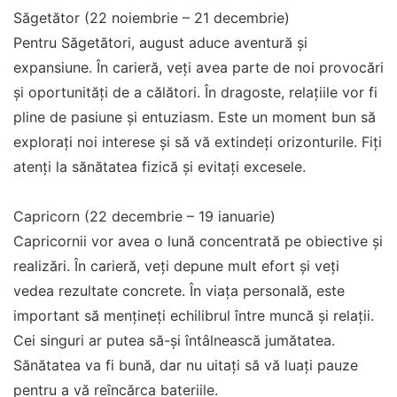
Săgetător (22 noiembrie – 21 decembrie)
Pentru Săgetători, august aduce aventură și
expansiune. În carieră, veți avea parte de noi provocări
și oportunități de a călători. În dragoste, relațiile vor fi
pline de pasiune și entuziasm. Este un moment bun să
explorați noi interese și să vă extindeți orizonturile. Fiți
atenți la sănătatea fizică și evitați excesele.
Capricorn (22 decembrie – 19 ianuarie)
Capricornii vor avea o lună concentrată pe obiective și
realizări. În carieră, veți depune mult efort și veți
vedea rezultate concrete. În viața personală, este
important să mențineți echilibrul între muncă și relații.
Cei singuri ar putea să-și întâlnească jumătatea.
Sănătatea va fi bună, dar nu uitați să vă luați pauze
pentru a vă reîncărca bateriile.