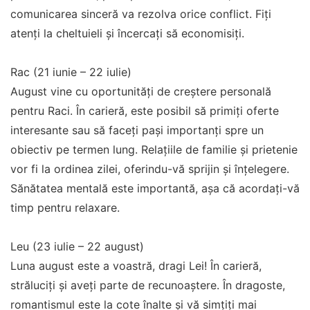
comunicarea sinceră va rezolva orice conflict. Fiți
atenți la cheltuieli și încercați să economisiți.
Rac (21 iunie – 22 iulie)
August vine cu oportunități de creștere personală
pentru Raci. În carieră, este posibil să primiți oferte
interesante sau să faceți pași importanți spre un
obiectiv pe termen lung. Relațiile de familie și prietenie
vor fi la ordinea zilei, oferindu-vă sprijin și înțelegere.
Sănătatea mentală este importantă, așa că acordați-vă
timp pentru relaxare.
Leu (23 iulie – 22 august)
Luna august este a voastră, dragi Lei! În carieră,
străluciți și aveți parte de recunoaștere. În dragoste,
romantismul este la cote înalte și vă simțiți mai