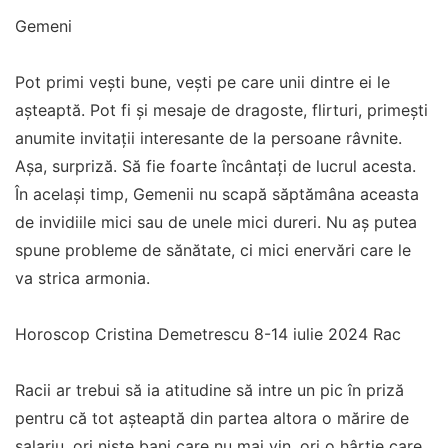
Gemeni
Pot primi vești bune, vești pe care unii dintre ei le
așteaptă. Pot fi și mesaje de dragoste, flirturi, primești
anumite invitații interesante de la persoane râvnite.
Așa, surpriză. Să fie foarte încântați de lucrul acesta.
În același timp, Gemenii nu scapă săptămâna aceasta
de invidiile mici sau de unele mici dureri. Nu aș putea
spune probleme de sănătate, ci mici enervări care le
va strica armonia.
Horoscop Cristina Demetrescu 8-14 iulie 2024 Rac
Racii ar trebui să ia atitudine să intre un pic în priză
pentru că tot așteaptă din partea altora o mărire de
salariu, ori niște bani care nu mai vin, ori o hârtie care