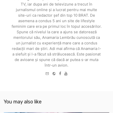
TV, iar dupa ani de televizune a trecut în
jurnalismul online și a lucrat pentru mai multe
site-uri ca redactor șef din top 10 BRAT. De
asemena a condus 5 ani un site de lifestyle
feminim care era pe primul loc în topul accesărilor.
Spune că nivelul la care a ajuns se datorează
mentorului său, Anamaria Lembrău cunoscută ca
un jurnalist cu experiență mare care a condus
redacții mari de știri. Adi mai afirma că Anamaria l-
a slefuit și l-a făcut să strălucească. Este pasionat
de avioane și spune că dacă ar putea s-ar muta
într-un avion.
e-
Website
Facebook
Youtube
mail
You may also like