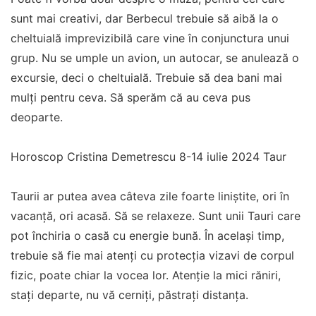
sunt mai creativi, dar Berbecul trebuie să aibă la o
cheltuială imprevizibilă care vine în conjunctura unui
grup. Nu se umple un avion, un autocar, se anulează o
excursie, deci o cheltuială. Trebuie să dea bani mai
mulți pentru ceva. Să sperăm că au ceva pus
deoparte.
Horoscop Cristina Demetrescu 8-14 iulie 2024 Taur
Taurii ar putea avea câteva zile foarte liniștite, ori în
vacanță, ori acasă. Să se relaxeze. Sunt unii Tauri care
pot închiria o casă cu energie bună. În același timp,
trebuie să fie mai atenți cu protecția vizavi de corpul
fizic, poate chiar la vocea lor. Atenție la mici răniri,
stați departe, nu vă cerniți, păstrați distanța.