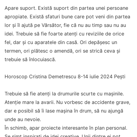
Apare suport. Există suport din partea unei persoane
apropiate. Există sfaturi bune care pot veni din partea
lor și îl ajută pe Vărsător, fie că nu au timp sau nu au
idei. Trebuie să fie foarte atenți cu reviziile de orice
fel, dar și cu aparatele din casă. Ori depășesc un
termen, ori plătesc o amendă, ori se strică ceva și
trebuie să înlocuiască.
Horoscop Cristina Demetrescu 8-14 iulie 2024 Pești
Trebuie să fie atenți la drumurile scurte cu mașinile.
Atenție mare la avarii. Nu vorbesc de accidente grave,
dar e posibil să îi lase mașina în drum, să nu ajungă
unde au nevoie.
În schimb, apar proiecte interesante în plan personal.
Se simt inspirați de idei creative. Unii dintre ei pot