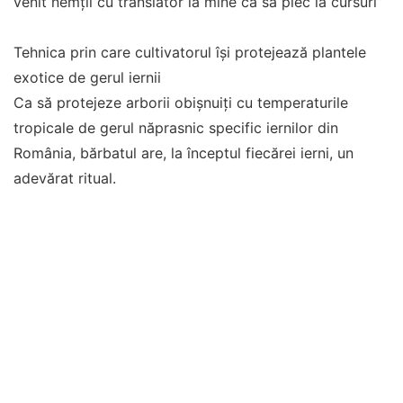
venit nemții cu translator la mine ca să plec la cursuri”
Tehnica prin care cultivatorul își protejează plantele
exotice de gerul iernii
Ca să protejeze arborii obișnuiți cu temperaturile
tropicale de gerul năprasnic specific iernilor din
România, bărbatul are, la începtul fiecărei ierni, un
adevărat ritual.