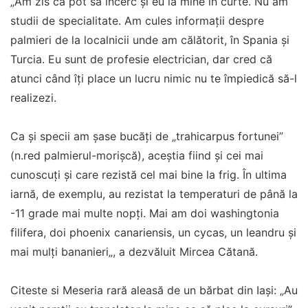
„Am zis că pot să încerc și eu la mine în curte. Nu am
studii de specialitate. Am cules informații despre
palmieri de la localnicii unde am călătorit, în Spania și
Turcia. Eu sunt de profesie electrician, dar cred că
atunci când îți place un lucru nimic nu te împiedică să-l
realizezi.
Ca și specii am șase bucăți de „trahicarpus fortunei”
(n.red palmierul-morișcă), aceștia fiind și cei mai
cunoscuți și care rezistă cel mai bine la frig. În ultima
iarnă, de exemplu, au rezistat la temperaturi de până la
-11 grade mai multe nopți. Mai am doi washingtonia
filifera, doi phoenix canariensis, un cycas, un leandru și
mai mulți bananieri„, a dezvăluit Mircea Cătană.
Citeste si Meseria rară aleasă de un bărbat din Iași: „Au