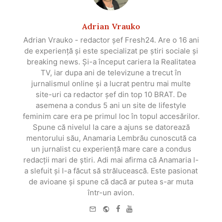
Adrian Vrauko
Adrian Vrauko - redactor șef Fresh24. Are o 16 ani
de experiență și este specializat pe știri sociale și
breaking news. Și-a început cariera la Realitatea
TV, iar dupa ani de televizune a trecut în
jurnalismul online și a lucrat pentru mai multe
site-uri ca redactor șef din top 10 BRAT. De
asemena a condus 5 ani un site de lifestyle
feminim care era pe primul loc în topul accesărilor.
Spune că nivelul la care a ajuns se datorează
mentorului său, Anamaria Lembrău cunoscută ca
un jurnalist cu experiență mare care a condus
redacții mari de știri. Adi mai afirma că Anamaria l-
a slefuit și l-a făcut să strălucească. Este pasionat
de avioane și spune că dacă ar putea s-ar muta
într-un avion.
e-
Website
Facebook
Youtube
mail