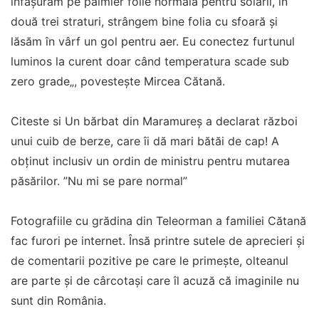
înfășurăm pe palmier folie normală pentru solarii, în
două trei straturi, strângem bine folia cu sfoară și
lăsăm în vârf un gol pentru aer. Eu conectez furtunul
luminos la curent doar când temperatura scade sub
zero grade„, povestește Mircea Cătană.
Citeste si Un bărbat din Maramureș a declarat război
unui cuib de berze, care îi dă mari bătăi de cap! A
obținut inclusiv un ordin de ministru pentru mutarea
păsărilor. ”Nu mi se pare normal”
Fotografiile cu grădina din Teleorman a familiei Cătană
fac furori pe internet. Însă printre sutele de aprecieri și
de comentarii pozitive pe care le primește, olteanul
are parte și de cârcotași care îl acuză că imaginile nu
sunt din România.