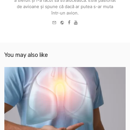
a slefuit și l-a făcut să strălucească. Este pasionat
de avioane și spune că dacă ar putea s-ar muta
într-un avion.
e-
Website
Facebook
Youtube
mail
You may also like