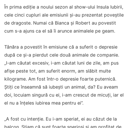
În prima ediție a noului sezon al show-ului Insula Iubirii,
cele cinci cupluri ale emisiunii și-au prezentat poveștile
de dragoste. Numai că Bianca și Robert au povestit
cum s-a ajuns ca el să îi arunce animalele pe geam.
Tânăra a povestit în emisiune că a suferit o depresie
după ce și-a pierdut cele două animale de companie.
„I-am căutat excesiv, i-am căutat luni de zile, am pus
afișe peste tot, am suferit enorm, am slăbit multe
kilograme. Am fost într-o depresie foarte puternică.
Știți ce înseamnă să iubești un animal, da? Eu aveam
doi, locuiam singură cu ei, i-am crescut de micuți, iar el
el nu a înțeles iubirea mea pentru ei”.
„A fost cu intenție. Eu i-am speriat, ei au căzut de la
balcon. Știam că sunt foarte sperioși și am profitat de