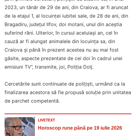
2023, un tânăr de 29 de ani, din Craiova, ar fi aruncat
de la etajul 1, al locuinței iubitei sale, de 28 de ani, din
Bragadiru, județul Ilfov, doi motani, unul din aceștia
suferind răni. Ulterior, în cursul aceluiași an, cel în
cauză ar fi alungat animalele din locuința sa, din
Craiova și până în prezent acestea nu au mai fost
găsite, aspecte prezentate de cei doi în cadrul unei
emisiuni TV”, transmite, joi, Poliția Dolj.
Cercetările sunt continuate de polițiști, urmând ca la
finalizarea acestora să fie propusă soluţie prin unitatea
de parchet competentă.
LIVETEXT
Horoscop rune până pe 19 iulie 2026