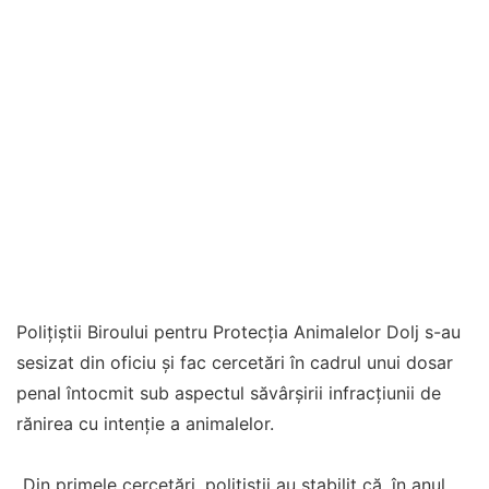
Polițiștii Biroului pentru Protecția Animalelor Dolj s-au
sesizat din oficiu și fac cercetări în cadrul unui dosar
penal întocmit sub aspectul săvârșirii infracțiunii de
rănirea cu intenție a animalelor.
„Din primele cercetări, poliţiştii au stabilit că, în anul