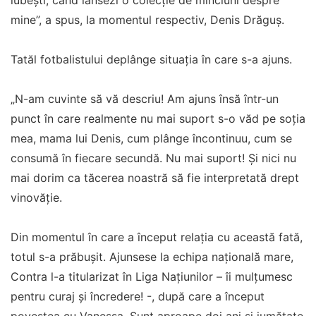
iubești, când lansezi o colecție de minciuni despre
mine”, a spus, la momentul respectiv, Denis Drăguș.
Tatăl fotbalistului deplânge situația în care s-a ajuns.
„N-am cuvinte să vă descriu! Am ajuns însă într-un
punct în care realmente nu mai suport s-o văd pe soția
mea, mama lui Denis, cum plânge încontinuu, cum se
consumă în fiecare secundă. Nu mai suport! Și nici nu
mai dorim ca tăcerea noastră să fie interpretată drept
vinovăție.
Din momentul în care a început relația cu această fată,
totul s-a prăbușit. Ajunsese la echipa națională mare,
Contra l-a titularizat în Liga Națiunilor – îi mulțumesc
pentru curaj și încredere! -, după care a început