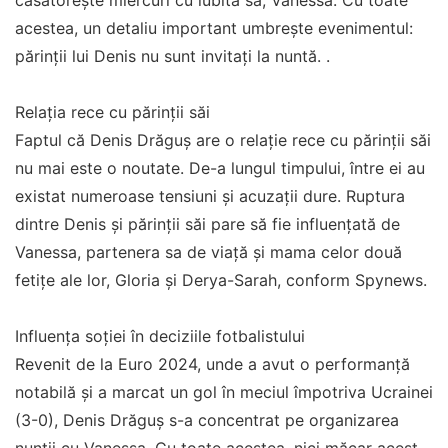
căsătorește miercuri cu iubita sa, Vanessa. Cu toate
acestea, un detaliu important umbrește evenimentul:
părinții lui Denis nu sunt invitați la nuntă. .
Relația rece cu părinții săi
Faptul că Denis Drăguș are o relație rece cu părinții săi
nu mai este o noutate. De-a lungul timpului, între ei au
existat numeroase tensiuni și acuzații dure. Ruptura
dintre Denis și părinții săi pare să fie influențată de
Vanessa, partenera sa de viață și mama celor două
fetițe ale lor, Gloria și Derya-Sarah, conform Spynews.
Influența soției în deciziile fotbalistului
Revenit de la Euro 2024, unde a avut o performanță
notabilă și a marcat un gol în meciul împotriva Ucrainei
(3-0), Denis Drăguș s-a concentrat pe organizarea