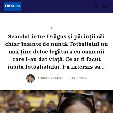
ȘTIRI
Scandal între Drăguș și părinții săi
chiar înainte de nuntă. Fotbalistul nu
mai ține deloc legătura cu oamenii
care i-au dat viață. Ce ar fi facut
iubita fotbalistului. I-a interzis sa….
ADRIAN VRAUKO
9 IULIE 2024