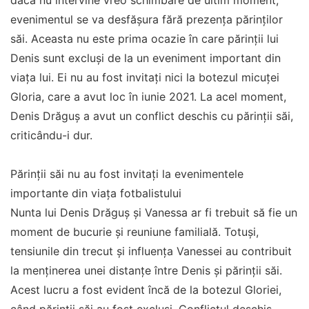
dacă nu intervine vreo schimbare de ultim moment,
evenimentul se va desfășura fără prezența părinților
săi. Aceasta nu este prima ocazie în care părinții lui
Denis sunt excluși de la un eveniment important din
viața lui. Ei nu au fost invitați nici la botezul micuței
Gloria, care a avut loc în iunie 2021. La acel moment,
Denis Drăguș a avut un conflict deschis cu părinții săi,
criticându-i dur.
Părinții săi nu au fost invitați la evenimentele
importante din viața fotbalistului
Nunta lui Denis Drăguș și Vanessa ar fi trebuit să fie un
moment de bucurie și reuniune familială. Totuși,
tensiunile din trecut și influența Vanessei au contribuit
la menținerea unei distanțe între Denis și părinții săi.
Acest lucru a fost evident încă de la botezul Gloriei,