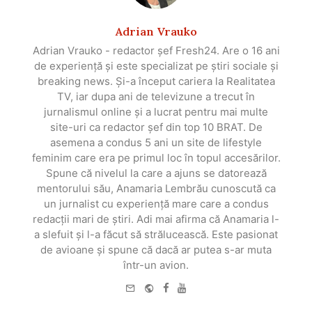
Adrian Vrauko
Adrian Vrauko - redactor șef Fresh24. Are o 16 ani
de experiență și este specializat pe știri sociale și
breaking news. Și-a început cariera la Realitatea
TV, iar dupa ani de televizune a trecut în
jurnalismul online și a lucrat pentru mai multe
site-uri ca redactor șef din top 10 BRAT. De
asemena a condus 5 ani un site de lifestyle
feminim care era pe primul loc în topul accesărilor.
Spune că nivelul la care a ajuns se datorează
mentorului său, Anamaria Lembrău cunoscută ca
un jurnalist cu experiență mare care a condus
redacții mari de știri. Adi mai afirma că Anamaria l-
a slefuit și l-a făcut să strălucească. Este pasionat
de avioane și spune că dacă ar putea s-ar muta
într-un avion.
e-
Website
Facebook
Youtube
mail