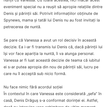
nunții cu Vanessa. Cu toate acestea, nici măcar acest
eveniment special nu a reușit să apropie relațiile dintre
Denis și părinții săi. Potrivit informațiilor obținute de
Spynews, mama și tatăl lui Denis nu au fost invitați la
petrecerea de nuntă.
Se pare că Vanessa a avut un rol decisiv în această
decizie. Ea i-ar fi transmis lui Denis că, dacă părinții lui
își vor face apariția la nuntă, îi va alunga personal.
Vanessa ar fi luat această decizie de teama că iubitul
ei s-ar putea apropia din nou de părinții săi, lucru pe
care nu îl acceptă sub nicio formă.
Nu face nimic fără acordul soției
În contextul în care Vanessa este considerată „șefa” în
casă, Denis Drăguș s-a conformat dorinței ei. Astfel,