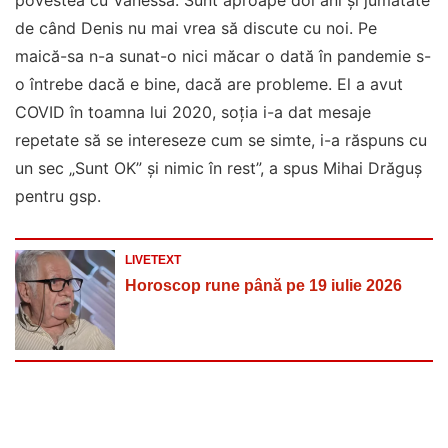
povestea cu Vanessa. Sunt aproape doi ani și jumătate
de când Denis nu mai vrea să discute cu noi. Pe
maică-sa n-a sunat-o nici măcar o dată în pandemie s-
o întrebe dacă e bine, dacă are probleme. El a avut
COVID în toamna lui 2020, soția i-a dat mesaje
repetate să se intereseze cum se simte, i-a răspuns cu
un sec „Sunt OK” și nimic în rest”, a spus Mihai Drăguș
pentru gsp.
LIVETEXT
Horoscop rune până pe 19 iulie 2026