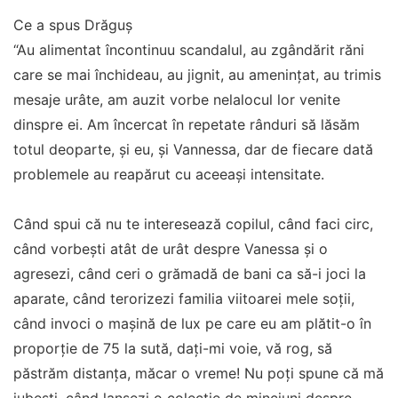
Ce a spus Drăguș
“Au alimentat încontinuu scandalul, au zgândărit răni
care se mai închideau, au jignit, au amenințat, au trimis
mesaje urâte, am auzit vorbe nelalocul lor venite
dinspre ei. Am încercat în repetate rânduri să lăsăm
totul deoparte, și eu, și Vannessa, dar de fiecare dată
problemele au reapărut cu aceeași intensitate.
Când spui că nu te interesează copilul, când faci circ,
când vorbești atât de urât despre Vanessa și o
agresezi, când ceri o grămadă de bani ca să-i joci la
aparate, când terorizezi familia viitoarei mele soții,
când invoci o mașină de lux pe care eu am plătit-o în
proporție de 75 la sută, dați-mi voie, vă rog, să
păstrăm distanța, măcar o vreme! Nu poți spune că mă