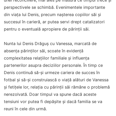
unei reconciliere, mai ales pe măsură ce timpul trece și
perspectivele se schimbă. Evenimentele importante
din viața lui Denis, precum nașterea copiilor săi și
succesul în carieră, ar putea servi drept catalizatori
pentru o eventuală apropiere de părinții săi.
Nunta lui Denis Drăguș cu Vanessa, marcată de
absența părinților săi, scoate în evidență
complexitatea relațiilor familiale și influența
partenerilor asupra deciziilor personale. În timp ce
Denis continuă să-și urmeze cariera de succes în
fotbal și să-și construiască o viață alături de Vanessa
și fetițele lor, relația cu părinții săi rămâne o problemă
nerezolvată. Doar timpul va spune dacă aceste
tensiuni vor putea fi depășite și dacă familia se va
reuni în cele din urmă.