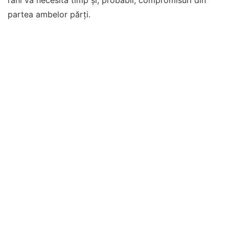
răni va necesita timp și, probabil, compromisuri din
partea ambelor părți.