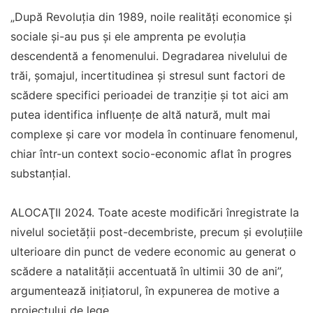
„După Revoluţia din 1989, noile realităţi economice şi
sociale şi-au pus şi ele amprenta pe evoluţia
descendentă a fenomenului. Degradarea nivelului de
trăi, şomajul, incertitudinea şi stresul sunt factori de
scădere specifici perioadei de tranziţie şi tot aici am
putea identifica influenţe de altă natură, mult mai
complexe şi care vor modela în continuare fenomenul,
chiar într-un context socio-economic aflat în progres
substanţial.
ALOCAŢII 2024. Toate aceste modificări înregistrate la
nivelul societăţii post-decembriste, precum şi evoluţiile
ulterioare din punct de vedere economic au generat o
scădere a natalităţii accentuată în ultimii 30 de ani”,
argumentează iniţiatorul, în expunerea de motive a
proiectului de lege.