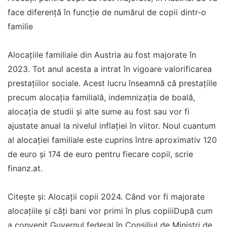
face diferență în funcție de numărul de copii dintr-o
familie
Alocațiile familiale din Austria au fost majorate în
2023. Tot anul acesta a intrat în vigoare valorificarea
prestațiilor sociale. Acest lucru înseamnă că prestațiile
precum alocația familială, indemnizația de boală,
alocația de studii și alte sume au fost sau vor fi
ajustate anual la nivelul inflației în viitor. Noul cuantum
al alocației familiale este cuprins între aproximativ 120
de euro și 174 de euro pentru fiecare copil, scrie
finanz.at.
Citește și: Alocaţii copii 2024. Când vor fi majorate
alocațiile și câți bani vor primi în plus copiiiDupă cum
a convenit Guvernul federal în Consiliul de Miniștri de