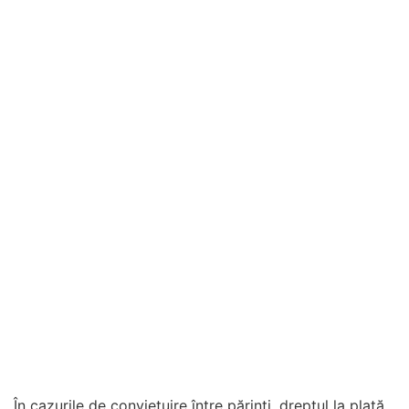
În cazurile de conviețuire între părinți, dreptul la plată