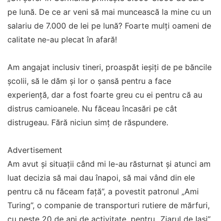
pe lună. De ce ar veni să mai muncească la mine cu un
salariu de 7.000 de lei pe lună? Foarte mulți oameni de
calitate ne-au plecat în afară!
Am angajat inclusiv tineri, proaspăt ieșiți de pe băncile
școlii, să le dăm și lor o șansă pentru a face
experiență, dar a fost foarte greu cu ei pentru că au
distrus camioanele. Nu făceau încasări pe cât
distrugeau. Fără niciun simț de răspundere.
Advertisement
Am avut și situații când mi le-au răsturnat și atunci am
luat decizia să mai dau înapoi, să mai vând din ele
pentru că nu făceam față”, a povestit patronul „Ami
Turing”, o companie de transporturi rutiere de mărfuri,
cu peste 20 de ani de activitate, pentru „Ziarul de Iași”.