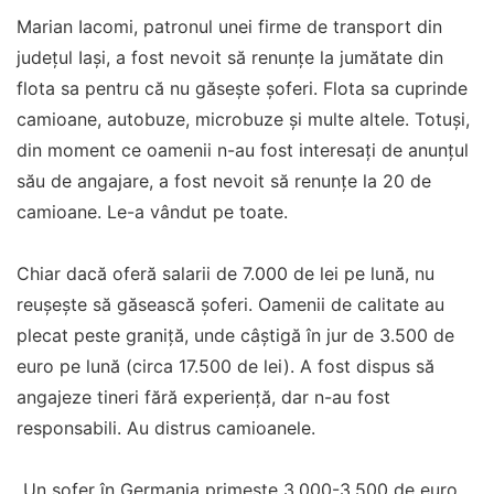
Marian Iacomi, patronul unei firme de transport din
județul Iași, a fost nevoit să renunțe la jumătate din
flota sa pentru că nu găsește șoferi. Flota sa cuprinde
camioane, autobuze, microbuze și multe altele. Totuși,
din moment ce oamenii n-au fost interesați de anunțul
său de angajare, a fost nevoit să renunțe la 20 de
camioane. Le-a vândut pe toate.
Chiar dacă oferă salarii de 7.000 de lei pe lună, nu
reușește să găsească șoferi. Oamenii de calitate au
plecat peste graniță, unde câștigă în jur de 3.500 de
euro pe lună (circa 17.500 de lei). A fost dispus să
angajeze tineri fără experiență, dar n-au fost
responsabili. Au distrus camioanele.
„Un șofer în Germania primește 3.000-3.500 de euro