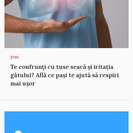
ȘTIRI
Te confrunți cu tuse seacă și iritația
gâtului? Află ce pași te ajută să respiri
mai ușor