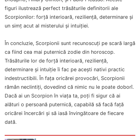
figuri ilustrează perfect trăsăturile definitorii ale
Scorpionilor: forță interioară, reziliență, determinare și
un simț acut al misterului și intuiției.
În concluzie, Scorpionii sunt recunoscuți pe scară largă
ca fiind cea mai puternică zodie din horoscop.
Trăsăturile lor de forță interioară, reziliență,
determinare și intuiție îi fac pe acești nativi practic
indestructibili. În fața oricărei provocări, Scorpionii
rămân neclintiți, dovedind că nimic nu le poate doborî.
Dacă ai un Scorpion în viața ta, poți fi sigur că ai
alături o persoană puternică, capabilă să facă față
oricărei încercări și să iasă învingătoare de fiecare
dată.