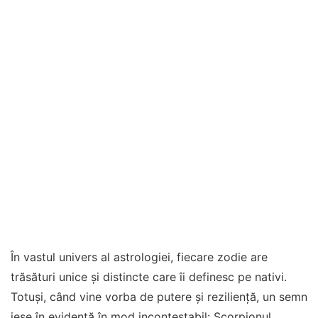
În vastul univers al astrologiei, fiecare zodie are
trăsături unice și distincte care îi definesc pe nativi.
Totuși, când vine vorba de putere și reziliență, un semn
iese în evidență în mod incontestabil: Scorpionul.