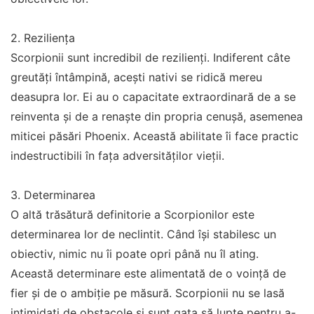
2. Reziliența
Scorpionii sunt incredibil de rezilienți. Indiferent câte
greutăți întâmpină, acești nativi se ridică mereu
deasupra lor. Ei au o capacitate extraordinară de a se
reinventa și de a renaște din propria cenușă, asemenea
miticei păsări Phoenix. Această abilitate îi face practic
indestructibili în fața adversităților vieții.
3. Determinarea
O altă trăsătură definitorie a Scorpionilor este
determinarea lor de neclintit. Când își stabilesc un
obiectiv, nimic nu îi poate opri până nu îl ating.
Această determinare este alimentată de o voință de
fier și de o ambiție pe măsură. Scorpionii nu se lasă
intimidați de obstacole și sunt gata să lupte pentru a-