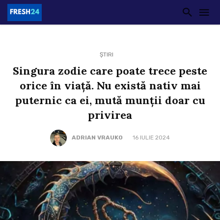
ȘTIRI
Singura zodie care poate trece peste
orice în viață. Nu există nativ mai
puternic ca ei, mută munții doar cu
privirea
ADRIAN VRAUKO
16 IULIE 2024