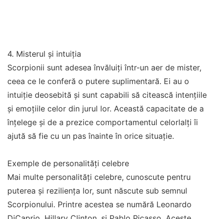
4. Misterul și intuiția
Scorpionii sunt adesea învăluiți într-un aer de mister,
ceea ce le conferă o putere suplimentară. Ei au o
intuiție deosebită și sunt capabili să citească intențiile
și emoțiile celor din jurul lor. Această capacitate de a
înțelege și de a prezice comportamentul celorlalți îi
ajută să fie cu un pas înainte în orice situație.
Exemple de personalități celebre
Mai multe personalități celebre, cunoscute pentru
puterea și reziliența lor, sunt născute sub semnul
Scorpionului. Printre acestea se numără Leonardo
DiCaprio, Hillary Clinton, și Pablo Picasso. Aceste