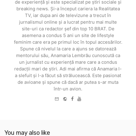
de experiență și este specializat pe știri sociale și
breaking news. Și-a început cariera la Realitatea
TV, iar dupa ani de televizune a trecut în
jurnalismul online și a lucrat pentru mai multe
site-uri ca redactor șef din top 10 BRAT. De
asemena a condus 5 ani un site de lifestyle
feminim care era pe primul loc în topul accesărilor.
Spune că nivelul la care a ajuns se datorează
mentorului său, Anamaria Lembrău cunoscută ca
un jurnalist cu experiență mare care a condus
redacții mari de știri. Adi mai afirma că Anamaria l-
a slefuit și l-a făcut să strălucească. Este pasionat
de avioane și spune că dacă ar putea s-ar muta
într-un avion.
e-
Website
Facebook
Youtube
mail
You may also like