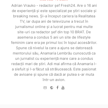
Adrian Vrauko - redactor șef Fresh24. Are o 16 ani
de experiență și este specializat pe știri sociale și
breaking news. Și-a început cariera la Realitatea
TV, iar dupa ani de televizune a trecut în
jurnalismul online și a lucrat pentru mai multe
site-uri ca redactor șef din top 10 BRAT. De
asemena a condus 5 ani un site de lifestyle
feminim care era pe primul loc în topul accesărilor.
Spune că nivelul la care a ajuns se datorează
mentorului său, Anamaria Lembrău cunoscută ca
un jurnalist cu experiență mare care a condus
redacții mari de știri. Adi mai afirma că Anamaria l-
a slefuit și l-a făcut să strălucească. Este pasionat
de avioane și spune că dacă ar putea s-ar muta
într-un avion.
e-
Website
Facebook
Youtube
mail