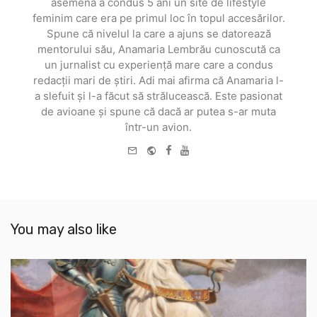
asemena a condus 5 ani un site de lifestyle
feminim care era pe primul loc în topul accesărilor.
Spune că nivelul la care a ajuns se datorează
mentorului său, Anamaria Lembrău cunoscută ca
un jurnalist cu experiență mare care a condus
redacții mari de știri. Adi mai afirma că Anamaria l-
a slefuit și l-a făcut să strălucească. Este pasionat
de avioane și spune că dacă ar putea s-ar muta
într-un avion.
e-
Website
Facebook
Youtube
mail
You may also like