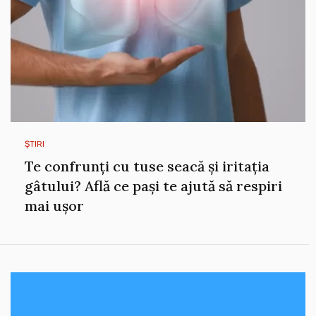
ȘTIRI
Te confrunți cu tuse seacă și iritația
gâtului? Află ce pași te ajută să respiri
mai ușor