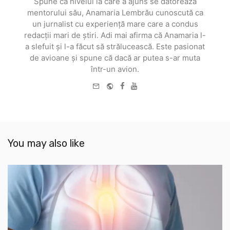
Spune că nivelul la care a ajuns se datorează
mentorului său, Anamaria Lembrău cunoscută ca
un jurnalist cu experiență mare care a condus
redacții mari de știri. Adi mai afirma că Anamaria l-
a slefuit și l-a făcut să strălucească. Este pasionat
de avioane și spune că dacă ar putea s-ar muta
într-un avion.
e-
Website
Facebook
Youtube
mail
You may also like