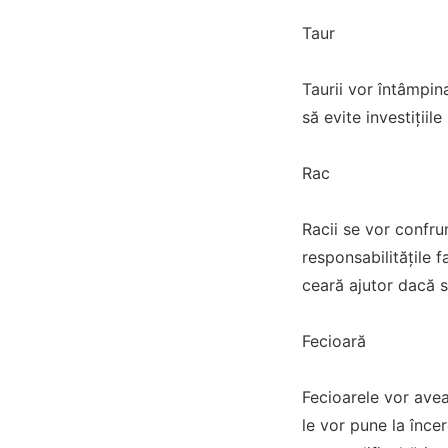
Taur
Taurii vor întâmpina
să evite investițiil
Rac
Racii se vor confru
responsabilitățile 
ceară ajutor dacă s
Fecioară
Fecioarele vor avea
le vor pune la înce