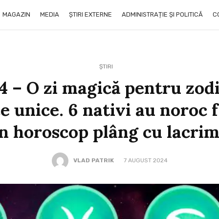
MAGAZIN
MEDIA
ȘTIRI EXTERNE
ADMINISTRAȚIE ȘI POLITICĂ
C
ȘTIRI
4 – O zi magică pentru zodi
 unice. 6 nativi au noroc f
in horoscop plâng cu lacri
VLAD PATRIK
7 AUGUST 2024