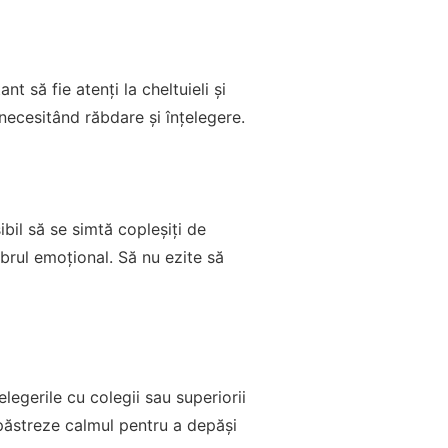
t să fie atenți la cheltuieli și
, necesitând răbdare și înțelegere.
bil să se simtă copleșiți de
ibrul emoțional. Să nu ezite să
legerile cu colegii sau superiorii
 păstreze calmul pentru a depăși