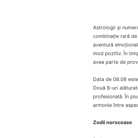
Astrologii și numer
combinație rară de
aventură emoțională
mod pozitiv. În tim
avea parte de provo
Data de 08.08 este
Două 8-uri alăturat
profesională. În pl
armonie între aspect
Zodii norocoase