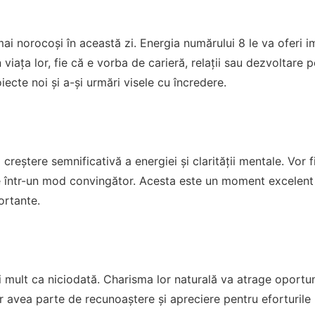
 mai norocoși în această zi. Energia numărului 8 le va oferi 
 viața lor, fie că e vorba de carieră, relații sau dezvoltare
iecte noi și a-și urmări visele cu încredere.
creștere semnificativă a energiei și clarității mentale. Vor f
e într-un mod convingător. Acesta este un moment excelent 
ortante.
ai mult ca niciodată. Charisma lor naturală va atrage oportuni
r avea parte de recunoaștere și apreciere pentru eforturile 