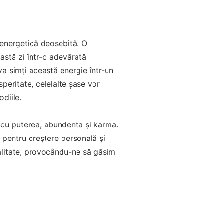
 energetică deosebită. O
astă zi într-o adevărată
va simți această energie într-un
peritate, celelalte șase vor
diile.
 cu puterea, abundența și karma.
i pentru creștere personală și
ualitate, provocându-ne să găsim