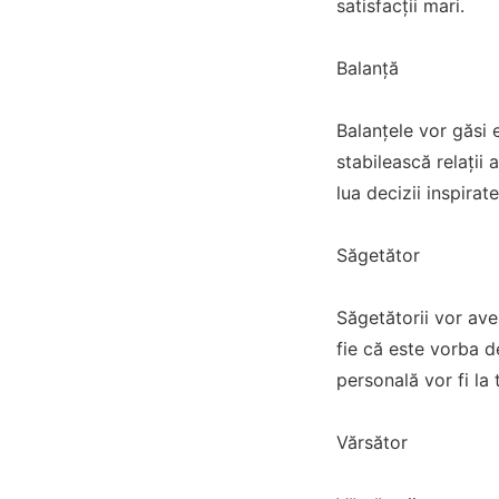
satisfacții mari.
Balanță
Balanțele vor găsi e
stabilească relații 
lua decizii inspirate
Săgetător
Săgetătorii vor ave
fie că este vorba de
personală vor fi la 
Vărsător