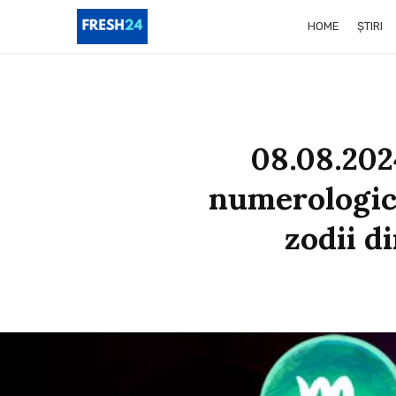
HOME
ȘTIRI
08.08.202
numerologice
zodii d