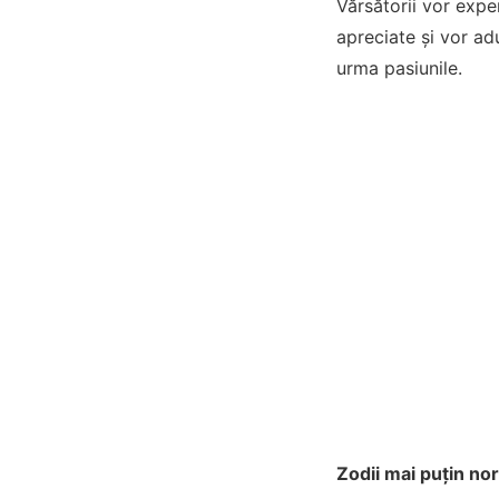
Vărsătorii vor exper
apreciate și vor ad
urma pasiunile.
Zodii mai puțin n