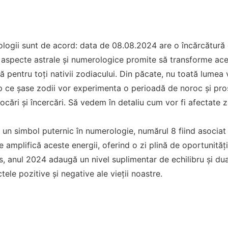
ologii sunt de acord: data de 08.08.2024 are o încărcătură
 aspecte astrale și numerologice promite să transforme ace
 pentru toți nativii zodiacului. Din păcate, nu toată lumea 
p ce șase zodii vor experimenta o perioadă de noroc și pros
cări și încercări. Să vedem în detaliu cum vor fi afectate zo
 un simbol puternic în numerologie, numărul 8 fiind asociat
e amplifică aceste energii, oferind o zi plină de oportunităț
us, anul 2024 adaugă un nivel suplimentar de echilibru și d
ele pozitive și negative ale vieții noastre.