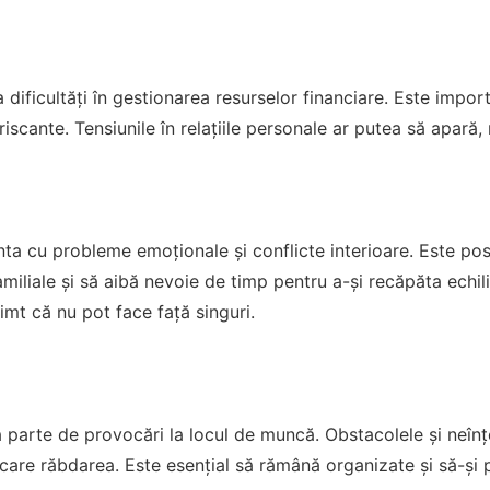
 dificultăți în gestionarea resurselor financiare. Este importan
e riscante. Tensiunile în relațiile personale ar putea să apară
nta cu probleme emoționale și conflicte interioare. Este posi
familiale și să aibă nevoie de timp pentru a-și recăpăta echil
imt că nu pot face față singuri.
 parte de provocări la locul de muncă. Obstacolele și neînțe
rcare răbdarea. Este esențial să rămână organizate și să-și