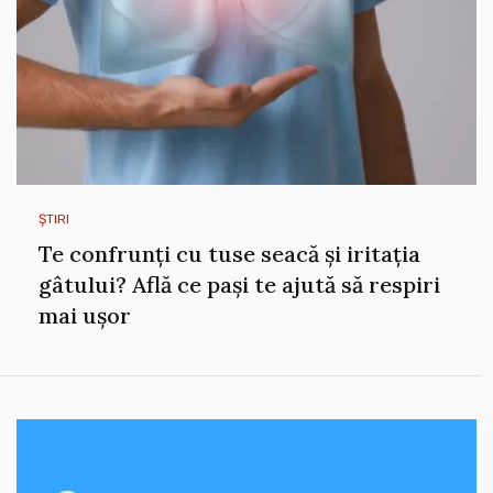
ȘTIRI
Te confrunți cu tuse seacă și iritația
gâtului? Află ce pași te ajută să respiri
mai ușor