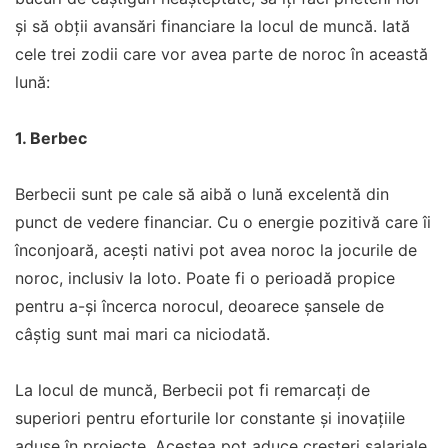
și să obții avansări financiare la locul de muncă. Iată
cele trei zodii care vor avea parte de noroc în această
lună:
1. Berbec
Berbecii sunt pe cale să aibă o lună excelentă din
punct de vedere financiar. Cu o energie pozitivă care îi
înconjoară, acești nativi pot avea noroc la jocurile de
noroc, inclusiv la loto. Poate fi o perioadă propice
pentru a-și încerca norocul, deoarece șansele de
câștig sunt mai mari ca niciodată.
La locul de muncă, Berbecii pot fi remarcați de
superiori pentru eforturile lor constante și inovațiile
aduse în proiecte. Acestea pot aduce creșteri salariale