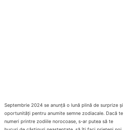
Septembrie 2024 se anunță o lună plină de surprize și
oportunități pentru anumite semne zodiacale. Dacă te
numeri printre zodiile norocoase, s-ar putea să te
bucuri de câștiguri neașteptate, să îți faci prieteni noi