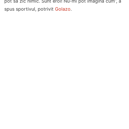
pot să zic nimic. Sunt eroi! Nu-mi pot imagina cum”, a
spus sportivul, potrivit
Golazo
.