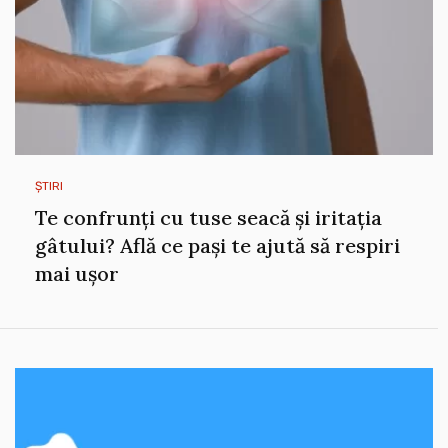
ȘTIRI
Te confrunți cu tuse seacă și iritația
gâtului? Află ce pași te ajută să respiri
mai ușor