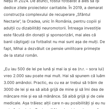
Neşu în 2024. De atunci, fostul fotbalist a ales să își
dedice zilele proiectelor caritabile. În 2019, a demarat
construcţia complexului de recuperare „Sfântul
Nectarie”, la Oradea, unic în România, pentru copiii şi
adulţii cu dizabilităţi neuromotorii. Întreaga investiţie
este făcută din donaţii și sponsorizări, mai ales că
banii câştigaţi ca fotbalist nu mai sunt aşa de mulţi. De
fapt, Mihai a dezvăluit ce pensie umilitoare primește
de la statul român.
„Eu iau 500 de lei pe lună și mai ia și ea (n.r. – sora lui)
vreo 2.000 sau poate mai mult. Hai să spunem că luăm
3.000 amândoi. Practic, eu cu ea ar trebui să trăim de
3000 de lei și ea să aibă grijă de mine și să îmi dea de
mâncare mie și ea să mănânce. Să aibă grijă și de cele
medicale. Așa trăiesc alții care n-au posibilități și eu nu