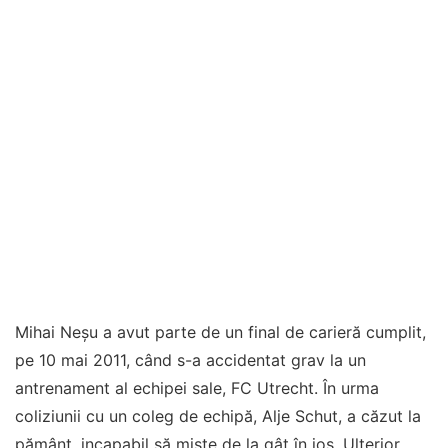
Mihai Neşu a avut parte de un final de carieră cumplit,
pe 10 mai 2011, când s-a accidentat grav la un
antrenament al echipei sale, FC Utrecht. În urma
coliziunii cu un coleg de echipă, Alje Schut, a căzut la
pământ, incapabil să miște de la gât în jos. Ulterior,