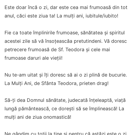
Este doar încă o zi, dar este cea mai frumoasă din tot
anul, căci este ziua ta! La mulţi ani, iubitule/iubito!
Fie ca toate împlinirile frumoase, sănătatea şi spiritul
acestei zile să vă însoţeascăa pretutindeni. Vă doresc
petrecere frumoasă de Sf. Teodora şi cele mai
frumoase daruri ale vieţii!
Nu te-am uitat şi îţi doresc să ai o zi plină de bucurie.
La Mulţi Ani, de Sfânta Teodora, prieten drag!
Să-ţi dea Domnul sănătate, judecată înţeleaptă, viaţă
lungă pământească, ce doreşti să se împlinească! La
mulţi ani de ziua onomastică!
Ne gândim cu toţii la tine şi pentru că astăzi este o zi