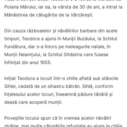
Poiana Mărului, iar ea, la vârsta de 30 de ani, a intrat la
Mănăstirea de călugărițe de la Vărzărești.
Din cauza războaielor și năvălirilor barbare din acele
timpuri, Teodora a ajuns în Munții Buzăului, la Schitul
Fundătura, dar s-a întors pe meleagurile natale, în
Munții Neamțului, la Schitul Sihăstria care fusese
înființat din anul 1655.
Inițial Teodora a locuit într-o chilie aflată sub stâncile
Sihlei, cedată de un sihastru bătrân. Sihlă, conform
înțelesului acelor locuri, înseamnă pădure tânără și
deasă care acoperă munții.
Poveștile locului spun că în vremea acelor năvăliri
străine, mai multe călugărițe refugiate au ajuns la chilia