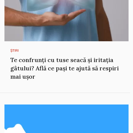
ȘTIRI
Te confrunți cu tuse seacă și iritația
gâtului? Află ce pași te ajută să respiri
mai ușor