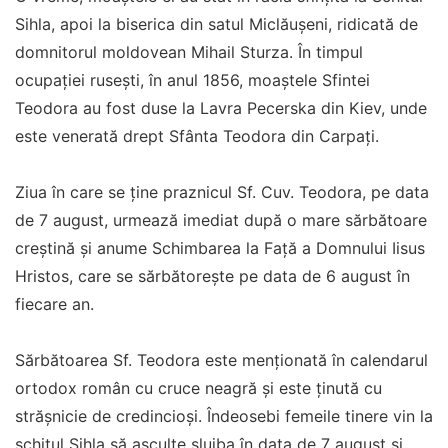
Sihla, apoi la biserica din satul Miclăușeni, ridicată de
domnitorul moldovean Mihail Sturza. În timpul
ocupației rusești, în anul 1856, moaștele Sfintei
Teodora au fost duse la Lavra Pecerska din Kiev, unde
este venerată drept Sfânta Teodora din Carpați.
Ziua în care se ține praznicul Sf. Cuv. Teodora, pe data
de 7 august, urmează imediat după o mare sărbătoare
creștină și anume Schimbarea la Față a Domnului Iisus
Hristos, care se sărbătorește pe data de 6 august în
fiecare an.
Sărbătoarea Sf. Teodora este menționată în calendarul
ortodox român cu cruce neagră și este ținută cu
strășnicie de credincioși. Îndeosebi femeile tinere vin la
schitul Sihla să asculte slujba în data de 7 august și