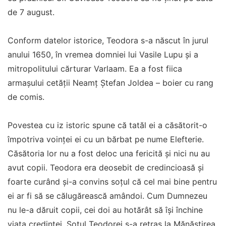
de 7 august.
Conform datelor istorice, Teodora s-a născut în jurul
anului 1650, în vremea domniei lui Vasile Lupu și a
mitropolitului cărturar Varlaam. Ea a fost fiica
armașului cetății Neamț Ștefan Joldea – boier cu rang
de comis.
Povestea cu iz istoric spune că tatăl ei a căsătorit-o
împotriva voinței ei cu un bărbat pe nume Elefterie.
Căsătoria lor nu a fost deloc una fericită și nici nu au
avut copii. Teodora era deosebit de credincioasă și
foarte curând și-a convins soțul că cel mai bine pentru
ei ar fi să se călugărească amândoi. Cum Dumnezeu
nu le-a dăruit copii, cei doi au hotărât să își închine
viața credinței. Soțul Teodorei s-a retras la Mănăstirea