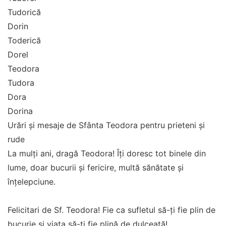
Tudorică
Dorin
Toderică
Dorel
Teodora
Tudora
Dora
Dorina
Urări și mesaje de Sfânta Teodora pentru prieteni și
rude
La mulți ani, dragă Teodora! Îți doresc tot binele din
lume, doar bucurii și fericire, multă sănătate și
înțelepciune.
Felicitari de Sf. Teodora! Fie ca sufletul să-ți fie plin de
bucurie și viața să-ți fie plină de dulceață!