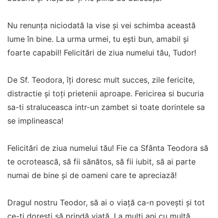
Nu renunța niciodată la vise și vei schimba această
lume în bine. La urma urmei, tu ești bun, amabil și
foarte capabil! Felicitări de ziua numelui tău, Tudor!
De Sf. Teodora, îți doresc mult succes, zile fericite,
distractie și toți prietenii aproape. Fericirea si bucuria
sa-ti straluceasca intr-un zambet si toate dorintele sa
se implineasca!
Felicitări de ziua numelui tău! Fie ca Sfânta Teodora să
te ocrotească, să fii sănătos, să fii iubit, să ai parte
numai de bine și de oameni care te apreciază!
Dragul nostru Teodor, să ai o viață ca-n povești și tot
ce-ti doresti să prindă viață. La mulți ani cu multă