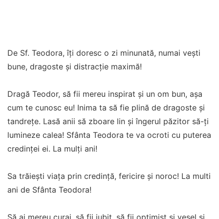
De Sf. Teodora, îți doresc o zi minunată, numai vești
bune, dragoste și distracție maximă!
Dragă Teodor, să fii mereu inspirat și un om bun, așa
cum te cunosc eu! Inima ta să fie plină de dragoste și
tandrețe. Lasă anii să zboare lin și îngerul păzitor să-ți
lumineze calea! Sfânta Teodora te va ocroti cu puterea
credinței ei. La mulți ani!
Sa trăiești viața prin credință, fericire și noroc! La multi
ani de Sfânta Teodora!
Să ai mereu curaj, să fii iubit, să fii optimist și vesel și