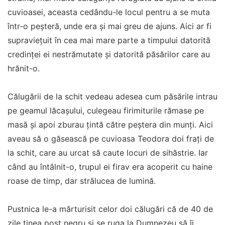
cuvioasei, aceasta cedându-le locul pentru a se muta
într-o peșteră, unde era și mai greu de ajuns. Aici ar fi
supraviețuit în cea mai mare parte a timpului datorită
credinței ei nestrămutate și datorită păsărilor care au
hrănit-o.
Călugării de la schit vedeau adesea cum păsările intrau
pe geamul lăcașului, culegeau firimiturile rămase pe
masă și apoi zburau țintă către peștera din munți. Aici
aveau să o găsească pe cuvioasa Teodora doi frați de
la schit, care au urcat să caute locuri de sihăstrie. Iar
când au întâlnit-o, trupul ei firav era acoperit cu haine
roase de timp, dar strălucea de lumină.
Pustnica le-a mărturisit celor doi călugări că de 40 de
zile ținea post negru și se ruga la Dumnezeu să îi