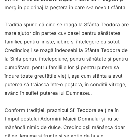
merg în pelerinaj la peștera în care s-a nevoit sfânta.
Tradiția spune că cine se roagă la Sfânta Teodora are
mare ajutor din partea cuvioasei pentru sănătatea
familiei, pentru liniște, iubire și înțelegere cu soțul.
Credincioșii se roagă îndeosebi la Sfânta Teodora de
la Sihla pentru înțelepciune, pentru sănătate și pentru
cumpătare, pentru familiile lor și pentru putere să
îndure toate greutățile vieții, așa cum sfânta a avut
puterea să trăiască într-o peșteră, în condiții vitrege,
având în suflet puterea lui Dumnezeu.
Conform tradiției, praznicul Sf. Teodora se ține în
timpul postului Adormirii Maicii Domnului și nu se
mănâncă nimic de dulce. Credincioșii mănâncă doar
pâine, legume și fructe și se abțin de la vin.