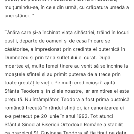
mulțumindu-se, în cele din urmă, cu crăpatura umedă a
unei stânci…”
Tânăra care și-a închinat viața sihăstriei, trăind în locuri
pustii, departe de oameni și de casa în care se
căsătorise, a impresionat prin credința ei puternică în
Dumnezeu și prin tăria sufletului ei curat. După
moartea ei, multe femei tinere au venit să se închine la
moaștele sfintei și au primit puterea de a trece prin
toate greutățile vieții. Pe mulți credincioși îi ajută
Sfânta Teodora și în zilele noastre, iar amintirea ei este
prețuită. Nu întâmplător, Teodora a fost prima pustnică
româncă trecută în rândul sfinților, iar canonizarea ei
s-a petrecut pe 20 iunie în anul 1992. Tot atunci
Sfântul Sinod al Bisericii Ortodoxe Române a stabilit
ca praznicul Sf. Cuvioase Teodora să fie ținut pe data