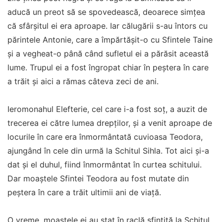
aducă un preot să se spovedească, deoarece simțea
că sfârșitul ei era aproape. Iar călugării s-au întors cu
părintele Antonie, care a împărtășit-o cu Sfintele Taine
și a vegheat-o până când sufletul ei a părăsit această
lume. Trupul ei a fost îngropat chiar în peștera în care
a trăit și aici a rămas câteva zeci de ani.
Ieromonahul Elefterie, cel care i-a fost soț, a auzit de
trecerea ei către lumea drepților, și a venit aproape de
locurile în care era înmormântată cuvioasa Teodora,
ajungând în cele din urmă la Schitul Sihla. Tot aici și-a
dat și el duhul, fiind înmormântat în curtea schitului.
Dar moaștele Sfintei Teodora au fost mutate din
peștera în care a trăit ultimii ani de viață.
O vreme, moaștele ei au stat în raclă sfințită la Schitul