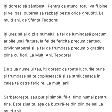
Îți doresc să zâmbești. Pentru ca atunci totul va fi bine
și vei găsi puterea să răzbați peste orice greutăți. La
multi ani, de Sfânta Teodora!
Îți urez să ai o zi a numelui la fel de luminoasă precum
aripile unui fluture, la fel de fericită precum cântecul
privighetoarei și la fel de frumoasă precum o grădină
plină cu flori. La Mulți Ani, Teodora!
De ziua numelui tău, îţi doresc ca toate lucrurile bune
şi frumoase să te copleşească şi să strălucească în
calea ta către fericire. La mulţi ani!
Sărbătorește, sau pur și simplu fă-ți timp numai pentru
tine. Este ziua ta, așa că bucură-te din plin de ea! La
mulţi ani!