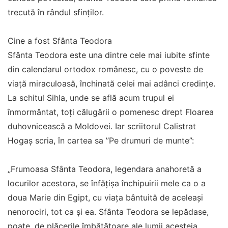
trecută în rândul sfinților.
Cine a fost Sfânta Teodora
Sfânta Teodora este una dintre cele mai iubite sfinte
din calendarul ortodox românesc, cu o poveste de
viață miraculoasă, închinată celei mai adânci credințe.
La schitul Sihla, unde se află acum trupul ei
înmormântat, toți călugării o pomenesc drept Floarea
duhovnicească a Moldovei. Iar scriitorul Calistrat
Hogaș scria, în cartea sa ”Pe drumuri de munte”:
„Frumoasa Sfânta Teodora, legendara anahoretă a
locurilor acestora, se înfățișa închipuirii mele ca o a
doua Marie din Egipt, cu viața bântuită de aceleași
nenorociri, tot ca și ea. Sfânta Teodora se lepădase,
poate, de plăcerile îmbătătoare ale lumii acesteia,