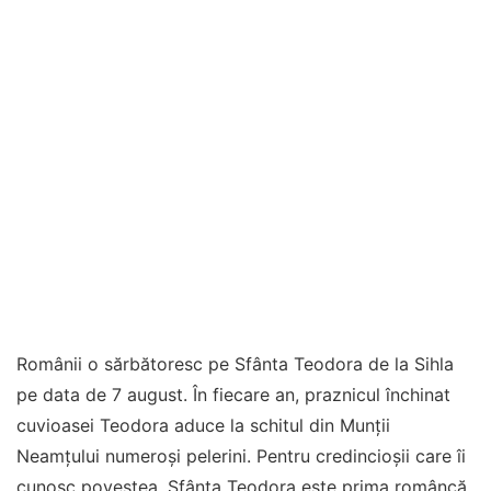
Românii o sărbătoresc pe Sfânta Teodora de la Sihla
pe data de 7 august. În fiecare an, praznicul închinat
cuvioasei Teodora aduce la schitul din Munții
Neamțului numeroși pelerini. Pentru credincioșii care îi
cunosc povestea, Sfânta Teodora este prima româncă