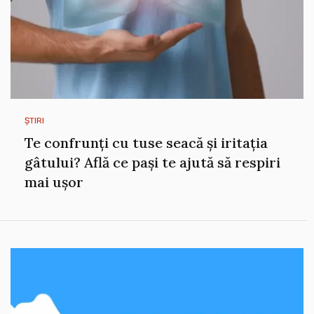
ȘTIRI
Te confrunți cu tuse seacă și iritația
gâtului? Află ce pași te ajută să respiri
mai ușor