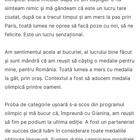
simţeam nimic şi mă gândeam că este un lucru tare
ciudat, după ce a trecut timpul şi am mers la pas prin
Paris, toată lumea ne oprea să facă poze cu noi, să ne
felicite. Este un lucru senzaţional.
Am sentimentul acela al bucuriei, al lucrului bine făcut
şi sunt mândră că am reuşit să câştig o medalie pentru
mine, pentru România. Toată lumea a mers cu medalia
la gât, prin oraş. Contextul a fost să aducem medalia
olimpică printre oameni.
Proba de categorie uşoară s-a scos din programul
olimpic şi mă bucur că, împreună cu Gianina, am reuşit
să fim pe podium la ultima ediţie. A fost un parteneriat
de succes dacă luăm în considerare toate medaliile
obţinute împreună. Suntem duble campioane mondiale,