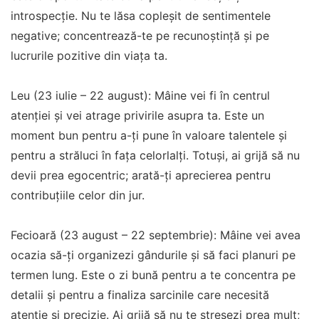
introspecție. Nu te lăsa copleșit de sentimentele
negative; concentrează-te pe recunoștință și pe
lucrurile pozitive din viața ta.
Leu (23 iulie – 22 august): Mâine vei fi în centrul
atenției și vei atrage privirile asupra ta. Este un
moment bun pentru a-ți pune în valoare talentele și
pentru a străluci în fața celorlalți. Totuși, ai grijă să nu
devii prea egocentric; arată-ți aprecierea pentru
contribuțiile celor din jur.
Fecioară (23 august – 22 septembrie): Mâine vei avea
ocazia să-ți organizezi gândurile și să faci planuri pe
termen lung. Este o zi bună pentru a te concentra pe
detalii și pentru a finaliza sarcinile care necesită
atenție și precizie. Ai grijă să nu te stresezi prea mult;