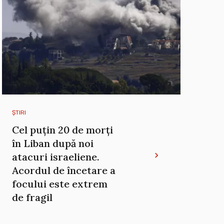
ȘTIRI
Cel puțin 20 de morți
în Liban după noi
atacuri israeliene.
Acordul de încetare a
focului este extrem
de fragil