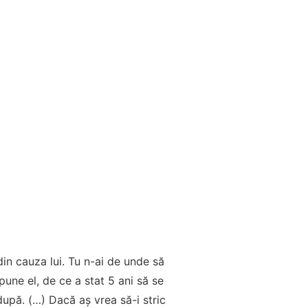
din cauza lui. Tu n-ai de unde să
pune el, de ce a stat 5 ani să se
upă. (…) Dacă aș vrea să-i stric