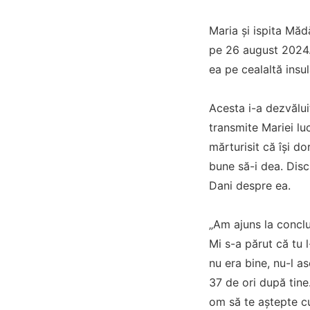
Maria și ispita Mădă
pe 26 august 2024.
ea pe cealaltă insu
Acesta i-a dezvălui
transmite Mariei lu
mărturisit că își d
bune să-i dea. Disc
Dani despre ea.
„Am ajuns la conclu
Mi s-a părut că tu 
nu era bine, nu-l as
37 de ori după tine
om să te aștepte cu 