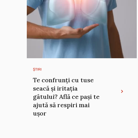
ȘTIRI
Te confrunți cu tuse
seacă și iritația
gâtului? Află ce pași te
ajută să respiri mai
ușor