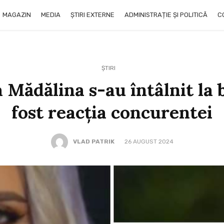
MAGAZIN
MEDIA
ȘTIRI EXTERNE
ADMINISTRAȚIE ȘI POLITICĂ
C
ȘTIRI
a Mădălina s-au întâlnit la 
fost reacția concurentei
VLAD PATRIK
26 AUGUST 2024