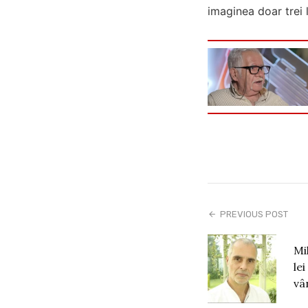
imaginea doar trei l
PREVIOUS POST
Mi
le
vâ