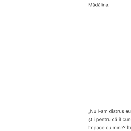
Mădălina.
„Nu l-am distrus eu
știi pentru că îl cu
împace cu mine? Îți