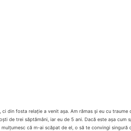
, ci din fosta relație a venit așa. Am rămas și eu cu traume 
noști de trei săptămâni, iar eu de 5 ani. Dacă este așa cum s
 mulțumesc că m-ai scăpat de el, o să te convingi singură d