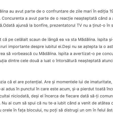
lina au avut parte de o confruntare de zile mari în ediția 19 
 Concurenta a avut parte de o reacție neașteptată când a af
lă.Odată ajunsă la bonfire, prezentatorul TV nu a ținut-o în
t că pe celălalt scaun de lângă ea va sta Mădălina. Ispita și-
cruri importante despre iubitul ei.Deși nu se aștepta la o ast
orea să vorbească cu Mădălina. Ispita a avertizat-o pe concu
uția dintre cele două a luat o întorsătură neașteptată atunc
zia că el are potențial. Are și momentele lui de imaturitate,
l-ai adus în punctul în care este acum, și-a pierdut toată înc
cultai niciodată, deși el încerca de fiecare dată să-ți comuni
. Nu ai cum să spui că nu te-a iubit când a venit de atâtea or
orele în fața blocului, nu poți să distrugi un om în felul ăst