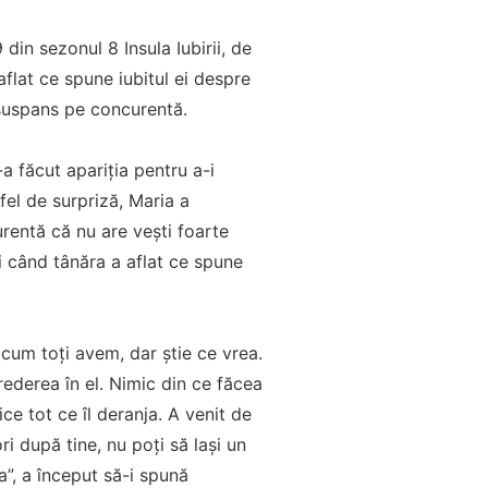
din sezonul 8 Insula Iubirii, de
lat ce spune iubitul ei despre
 suspans pe concurentă.
a făcut apariția pentru a-i
fel de surpriză, Maria a
rentă că nu are vești foarte
i când tânăra a aflat ce spune
 cum toți avem, dar știe ce vrea.
rederea în el. Nimic din ce făcea
ce tot ce îl deranja. A venit de
i după tine, nu poți să lași un
a”, a început să-i spună