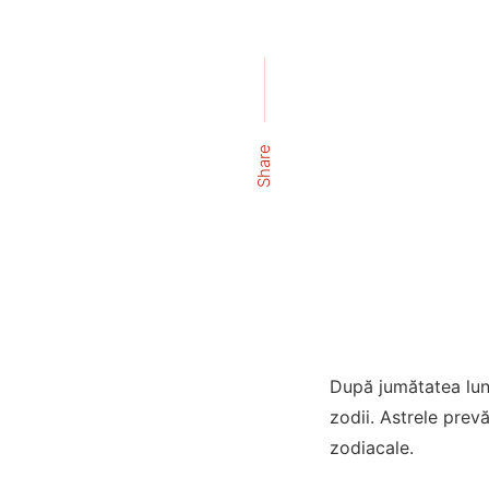
Share
După jumătatea luni
zodii. Astrele pre
zodiacale.