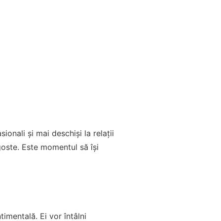
ionali și mai deschiși la relații
agoste. Este momentul să își
imentală. Ei vor întâlni