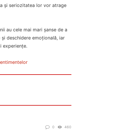
a și seriozitatea lor vor atrage
rnii au cele mai mari șanse de a
e și deschidere emoțională, iar
oi experiențe.
 sentimentelor
0
460