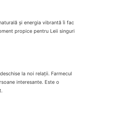
naturală și energia vibrantă îi fac
moment propice pentru Leii singuri
 deschise la noi relații. Farmecul
ersoane interesante. Este o
t.