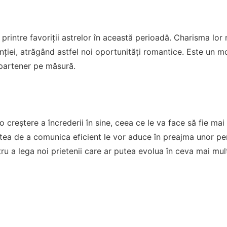
 printre favoriții astrelor în această perioadă. Charisma lor 
tenției, atrăgând astfel noi oportunități romantice. Este un 
 partener pe măsură.
o creștere a încrederii în sine, ceea ce le va face să fie mai
itatea de a comunica eficient le vor aduce în preajma unor p
u a lega noi prietenii care ar putea evolua în ceva mai mul