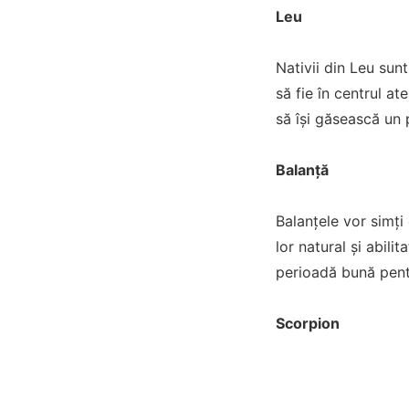
Leu
Nativii din Leu sunt
să fie în centrul a
să își găsească un
Balanță
Balanțele vor simți 
lor natural și abil
perioadă bună pentr
Scorpion