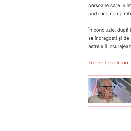
persoane care le îm
parteneri compatibi
În concluzie, după 
se îndrăgosti și de
astrele îi încurajea
Trei zodii se întorc