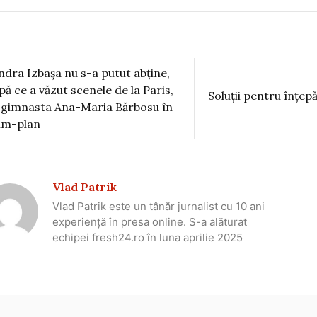
ndra Izbașa nu s-a putut abține,
pă ce a văzut scenele de la Paris,
Soluții pentru înțepă
 gimnasta Ana-Maria Bărbosu în
im-plan
Vlad Patrik
Vlad Patrik este un tânăr jurnalist cu 10 ani
experiență în presa online. S-a alăturat
echipei fresh24.ro în luna aprilie 2025