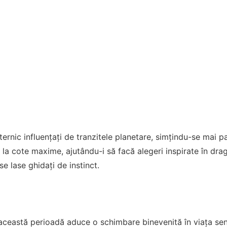
ternic influențați de tranzitele planetare, simțindu-se mai pas
 fi la cote maxime, ajutându-i să facă alegeri inspirate în dr
e lase ghidați de instinct.
această perioadă aduce o schimbare binevenită în viața sent