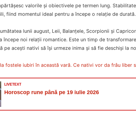
părtășesc valorile și obiectivele pe termen lung. Stabilitate
li, fiind momentul ideal pentru a începe o relație de durată.
jumătatea lunii august, Leii, Balanțele, Scorpionii și Caprico
 a începe noi relații romantice. Este un timp de transformar
ză pe acești nativi să își urmeze inima și să fie deschiși la n
 la fostele iubiri în această vară. Ce nativi vor da frâu liber
LIVETEXT
Horoscop rune până pe 19 iulie 2026