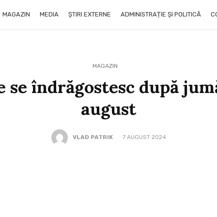
MAGAZIN
MEDIA
ȘTIRI EXTERNE
ADMINISTRAȚIE ȘI POLITICĂ
C
MAGAZIN
e se îndrăgostesc după jum
august
VLAD PATRIK
7 AUGUST 2024