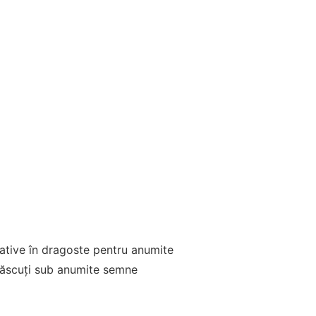
cative în dragoste pentru anumite
născuți sub anumite semne