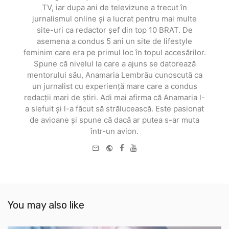
TV, iar dupa ani de televizune a trecut în
jurnalismul online și a lucrat pentru mai multe
site-uri ca redactor șef din top 10 BRAT. De
asemena a condus 5 ani un site de lifestyle
feminim care era pe primul loc în topul accesărilor.
Spune că nivelul la care a ajuns se datorează
mentorului său, Anamaria Lembrău cunoscută ca
un jurnalist cu experiență mare care a condus
redacții mari de știri. Adi mai afirma că Anamaria l-
a slefuit și l-a făcut să strălucească. Este pasionat
de avioane și spune că dacă ar putea s-ar muta
într-un avion.
e-
Website
Facebook
Youtube
mail
You may also like