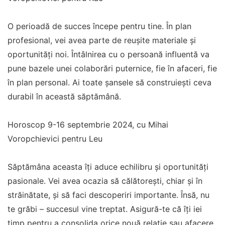
O perioadă de succes începe pentru tine. În plan
profesional, vei avea parte de reușite materiale și
oportunități noi. Întâlnirea cu o persoană influentă va
pune bazele unei colaborări puternice, fie în afaceri, fie
în plan personal. Ai toate șansele să construiești ceva
durabil în această săptămână.
Horoscop 9-16 septembrie 2024, cu Mihai
Voropchievici pentru Leu
Săptămâna aceasta îți aduce echilibru și oportunități
pasionale. Vei avea ocazia să călătorești, chiar și în
străinătate, și să faci descoperiri importante. Însă, nu
te grăbi – succesul vine treptat. Asigură-te că îți iei
timp pentru a consolida orice nouă relație sau afacere.