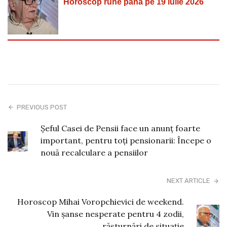
Horoscop rune până pe 19 iulie 2026
PREVIOUS POST
Șeful Casei de Pensii face un anunț foarte
important, pentru toți pensionarii: Începe o
nouă recalculare a pensiilor
NEXT ARTICLE
Horoscop Mihai Voropchievici de weekend.
Vin șanse nesperate pentru 4 zodii,
răsturnări de situație