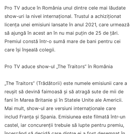
Pro TV aduce în România unul dintre cele mai lăudate
show-uri la nivel internațional. Trustul a achiziționat
licența unei emisiuni lansate în anul 2021, care urmează
să ajungă în acest an în nu mai puțin de 25 de țări.
Premiul constă într-o sumă mare de bani pentru cei
care își înșeală colegii.
Pro TV aduce show-ul „The Traitors” în România
„The Traitors” (Trădătorii) este numele emisiunii care a
reușit să devină faimoasă și să atragă sute de mii de
fani în Marea Britanie și în Statele Unite ale Americii.
Mai mult, show-ul are versiuni internaționale care
includ Franța și Spania. Emisiunea este filmată într-un
castel, iar concurenții trebuie să lupte pentru premiu,
încercând să decidă care dintre ei a fost desemnat în