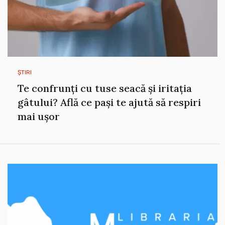
ȘTIRI
Te confrunți cu tuse seacă și iritația
gâtului? Află ce pași te ajută să respiri
mai ușor