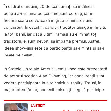
În cadrul emisiunii, 20 de concurenți se întâlnesc
pentru a-i elimina pe cei care sunt corecți, iar în
fiecare seară se votează în grup eliminarea unui
concurent. În cazul în care un trădător ajunge în finală,
ia toți banii, iar dacă ultimii rămași au eliminat toți
trădătorii, ei sunt nevoiți să împartă premiul. Astfel,
ideea show-ului este ca participanții să-i mintă și să-i
înșele pe ceilalți.
În Statele Unite ale Americii, emisiunea este prezentată
de actorul scoțian Alan Cumming, iar concurenții sunt
vedete participante la alte emisiuni reality. Totuși, în
majoritatea țărilor, oamenii obișnuiți aleg să participe.
LIVETEXT