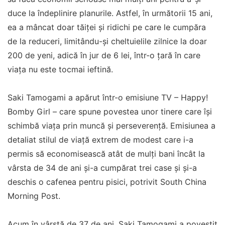
duce la îndeplinire planurile. Astfel, în următorii 15 ani,
ea a mâncat doar tăiței și ridichi pe care le cumpăra
de la reduceri, limitându-și cheltuielile zilnice la doar
200 de yeni, adică în jur de 6 lei, într-o țară în care
viața nu este tocmai ieftină.
Saki Tamogami a apărut într-o emisiune TV – Happy!
Bomby Girl – care spune povestea unor tinere care își
schimbă viața prin muncă și perseverență. Emisiunea a
detaliat stilul de viață extrem de modest care i-a
permis să economisească atât de mulți bani încât la
vârsta de 34 de ani și-a cumpărat trei case și și-a
deschis o cafenea pentru pisici, potrivit South China
Morning Post.
Acum în vârstă de 37 de ani, Saki Tamogami a povestit