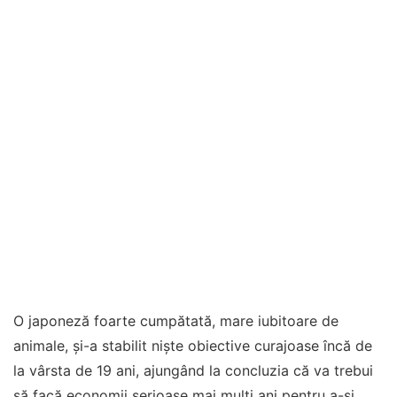
O japoneză foarte cumpătată, mare iubitoare de
animale, și-a stabilit niște obiective curajoase încă de
la vârsta de 19 ani, ajungând la concluzia că va trebui
să facă economii serioase mai mulți ani pentru a-și