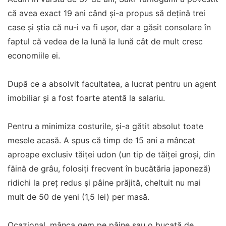
că avea exact 19 ani când și-a propus să dețină trei
case și știa că nu-i va fi ușor, dar a găsit consolare în
faptul că vedea de la lună la lună cât de mult cresc
economiile ei.
După ce a absolvit facultatea, a lucrat pentru un agent
imobiliar și a fost foarte atentă la salariu.
Pentru a minimiza costurile, și-a gătit absolut toate
mesele acasă. A spus că timp de 15 ani a mâncat
aproape exclusiv tăiței udon (un tip de tăiței groși, din
făină de grâu, folosiți frecvent în bucătăria japoneză)
ridichi la preț redus și pâine prăjită, cheltuit nu mai
mult de 50 de yeni (1,5 lei) per masă.
Ocazional, mânca gem pe pâine sau o bucată de