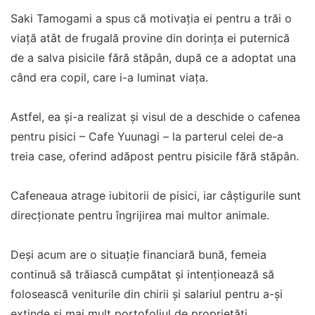
Saki Tamogami a spus că motivația ei pentru a trăi o
viață atât de frugală provine din dorința ei puternică
de a salva pisicile fără stăpân, după ce a adoptat una
când era copil, care i-a luminat viața.
Astfel, ea și-a realizat și visul de a deschide o cafenea
pentru pisici – Cafe Yuunagi – la parterul celei de-a
treia case, oferind adăpost pentru pisicile fără stăpân.
Cafeneaua atrage iubitorii de pisici, iar câștigurile sunt
direcționate pentru îngrijirea mai multor animale.
Deși acum are o situație financiară bună, femeia
continuă să trăiască cumpătat și intenționează să
folosească veniturile din chirii și salariul pentru a-și
extinde și mai mult portofoliul de proprietăți.