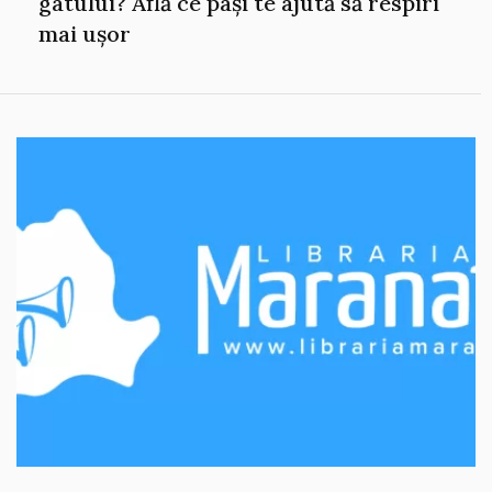
gâtului? Află ce pași te ajută să respiri
mai ușor