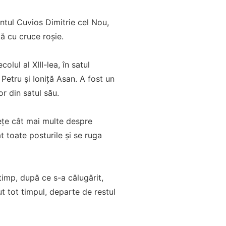
ântul Cuvios Dimitrie cel Nou,
ă cu cruce roșie.
ul al XIII-lea, în satul
 Petru și Ioniță Asan. A fost un
or din satul său.
vețe cât mai multe despre
at toate posturile și se ruga
timp, după ce s-a călugărit,
ut tot timpul, departe de restul