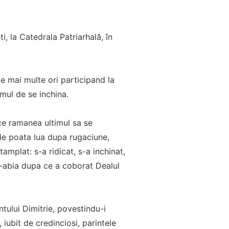
i, la Catedrala Patriarhală, în
de mai multe ori participand la
imul de se inchina.
 ce ramanea ultimul sa se
i le poata lua dupa rugaciune,
amplat: s-a ridicat, s-a inchinat,
de-abia dupa ce a coborat Dealul
tului Dimitrie, povestindu-i
iubit de credinciosi, parintele