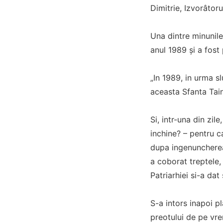
Dimitrie, Izvorâtoru
Una dintre minunile 
anul 1989 şi a fost 
„In 1989, in urma s
aceasta Sfanta Taina
Si, intr-una din zil
inchine? – pentru c
dupa ingenuncherea p
a coborat treptele,
Patriarhiei si-a da
S-a intors inapoi p
preotului de pe vre