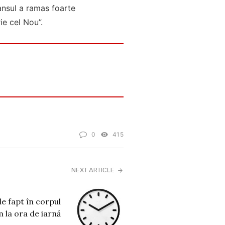
dansul a ramas foarte
ie cel Nou”.
0
415
NEXT ARTICLE
e fapt în corpul
 la ora de iarnă