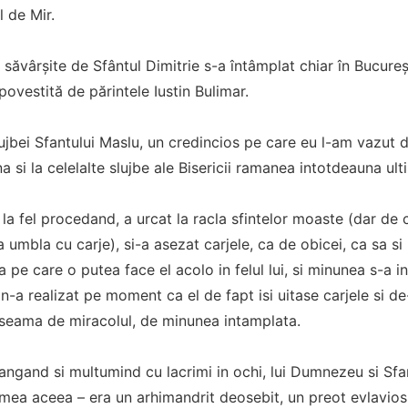
l de Mir.
săvârşite de Sfântul Dimitrie s-a întâmplat chiar în Bucureşt
povestită de părintele Iustin Bulimar.
lujbei Sfantului Maslu, un credincios pe care eu l-am vazut 
 si la celelalte slujbe ale Bisericii ramanea intotdeauna ult
e, la fel procedand, a urcat la racla sfintelor moaste (dar de
a umbla cu carje), si-a asezat carjele, ca de obicei, ca sa s
e care o putea face el acolo in felul lui, si minunea s-a int
 n-a realizat pe moment ca el de fapt isi uitase carjele si 
t seama de miracolul, de minunea intamplata.
langand si multumind cu lacrimi in ochi, lui Dumnezeu si Sfan
mea aceea – era un arhimandrit deosebit, un preot evlavios, 