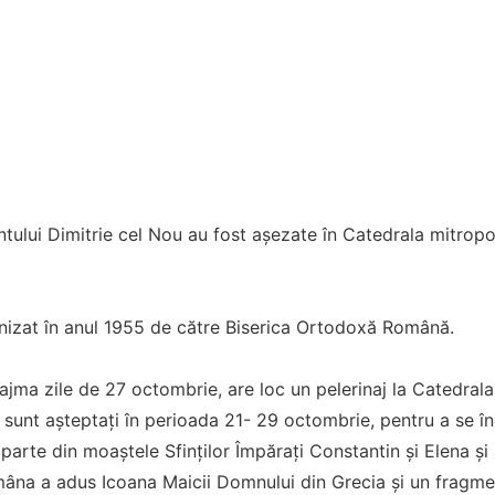
tului Dimitrie cel Nou au fost așezate în Catedrala mitropol
onizat în anul 1955 de către Biserica Ortodoxă Română.
eajma zile de 27 octombrie, are loc un pelerinaj la Catedrala
i sunt așteptați în perioada 21- 29 octombrie, pentru a se înc
 parte din moaștele Sfinţilor Împăraţi Constantin și Elena și 
mâna a adus Icoana Maicii Domnului din Grecia și un fragme