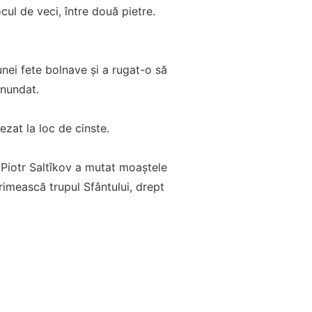
ocul de veci, între două pietre.
unei fete bolnave și a rugat-o să
inundat.
ezat la loc de cinste.
 Piotr Saltîkov a mutat moaștele
rimească trupul Sfântului, drept