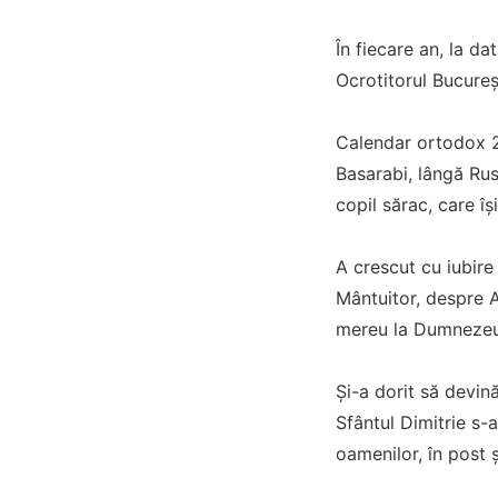
În fiecare an, la d
Ocrotitorul Bucureș
Calendar ortodox 27
Basarabi, lângă Rusc
copil sărac, care îș
A crescut cu iubire
Mântuitor, despre Ap
mereu la Dumnezeu
Și-a dorit să devin
Sfântul Dimitrie s-
oamenilor, în post 