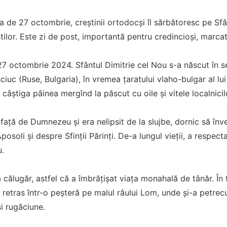
ata de 27 octombrie, creștinii ortodocşi îl sărbătoresc pe Sf
tilor. Este zi de post, importantă pentru credincioși, marcat
 octombrie 2024. Sfântul Dimitrie cel Nou s-a născut în secol
iuc (Ruse, Bulgaria), în vremea țaratului vlaho-bulgar al lui
i câștiga pâinea mergînd la păscut cu oile și vitele localnicil
 față de Dumnezeu și era nelipsit de la slujbe, dornic să în
osoli și despre Sfinții Părinți. De-a lungul vieții, a respect
.
ă călugăr, astfel că a îmbrățișat viața monahală de tânăr. În 
a retras într-o peșteră pe malul râului Lom, unde și-a petrec
și rugăciune.