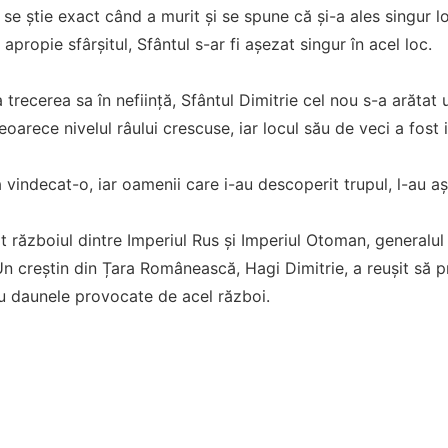
nu se știe exact când a murit și se spune că și-a ales singur l
apropie sfârșitul, Sfântul s-ar fi așezat singur în acel loc.
trecerea sa în neființă, Sfântul Dimitrie cel nou s-a arătat 
eoarece nivelul râului crescuse, iar locul său de veci a fost 
 vindecat-o, iar oamenii care i-au descoperit trupul, l-au aș
t războiul dintre Imperiul Rus și Imperiul Otoman, generalul
 Un creștin din Țara Românească, Hagi Dimitrie, a reușit să p
 daunele provocate de acel război.