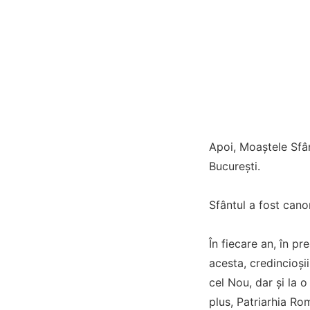
Apoi, Moaștele Sfân
București.
Sfântul a fost can
În fiecare an, în pr
acesta, credincioși
cel Nou, dar și la o
plus, Patriarhia Ro