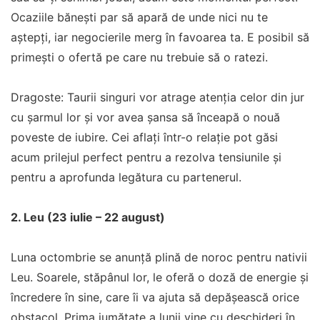
Ocaziile bănești par să apară de unde nici nu te
aștepți, iar negocierile merg în favoarea ta. E posibil să
primești o ofertă pe care nu trebuie să o ratezi.
Dragoste: Taurii singuri vor atrage atenția celor din jur
cu șarmul lor și vor avea șansa să înceapă o nouă
poveste de iubire. Cei aflați într-o relație pot găsi
acum prilejul perfect pentru a rezolva tensiunile și
pentru a aprofunda legătura cu partenerul.
2. Leu (23 iulie – 22 august)
Luna octombrie se anunță plină de noroc pentru nativii
Leu. Soarele, stăpânul lor, le oferă o doză de energie și
încredere în sine, care îi va ajuta să depășească orice
obstacol. Prima jumătate a lunii vine cu deschideri în