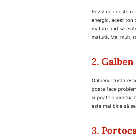
Rozul neon este o c
energic, acest ton 
mature tind să evit
matură. Mai mult, r
2.
Galben 
Galbenul fosforesce
poate face problem
și poate accentua ri
este mai bine să s
3.
Portoca