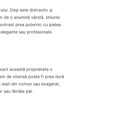
lui. Deși este distractiv și
 de o anumită vârstă, stilurile
ontrast prea puternic cu pielea
 elegante sau profesionale.
 exact această proprietate o
em de intensă poate fi prea dură
ră ieșit din comun sau exagerat,
r sau lămâie pal.