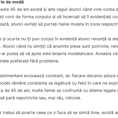
erie de modă
este 45 de ani există și alte reguli atunci când vine vorba 
ți cont de forma corpului și să încercați să îl evidențiați c
ază, atunci evitați să purtați haine mulate în zona respecti
și scurte nu îți pun corpul în evidență atunci renunță la ele 
. Atunci când nu simțiți că anumite piese sunt potrivite, renun
s-ar putea să vă ajute este lenjeria modelatoare. Aceasta vă 
inele preferate fără probleme.
estimentare evoluează constant, iar fiecare deceniu aduce noi
modei rămâne constanta sa legătură cu felul în care ne exp
a de 45 de ani, multe femei se confruntă cu dileme legate d
să pară nepotrivite sau, mai rău, ridicole.
r trebui să poarte ceea ce o face să se simtă bine, există a