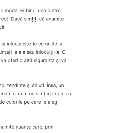
de modă. Ei bine, una dintre
orect. Dacă simțiți că anumite
vă.
și înlocuiește-le cu unele la
țați la ele sau înlocuiți-le. O
va oferi o altă siguranță și vă
 tendințe și stiluri. Însă, un
rimăm și cum ne simțim în pielea
e culorile pe care le aleg,
numite nuanțe care, prin