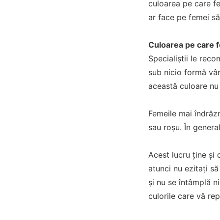
culoarea pe care fem
ar face pe femei să
Culoarea pe care f
Specialiștii le rec
sub nicio formă vâr
această culoare nu 
Femeile mai îndrăzn
sau roșu. În genera
Acest lucru ține și
atunci nu ezitați să
și nu se întâmplă n
culorile care vă rep