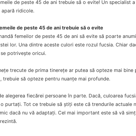
eile de peste 45 de ani trebuie să o evite! Un specialist a f
 apară ridicole.
emeile de peste 45 de ani trebuie să o evite
omandă femeilor de peste 45 de ani să evite să poarte anumi
stei lor. Una dintre aceste culori este rozul fucsia. Chiar da
se potrivește oricui.
ețe trecute de prima tinerețe ar putea să opteze mai bine 
l, trebuie să opteze pentru nuanțe mai profunde.
 de alegerea fiecărei persoane în parte. Dacă, culoarea fucsia
 o purtați. Tot ce trebuie să știți este că trendurile actuale
imic dacă nu vă adaptați. Cel mai important este să vă simți
rezintă.