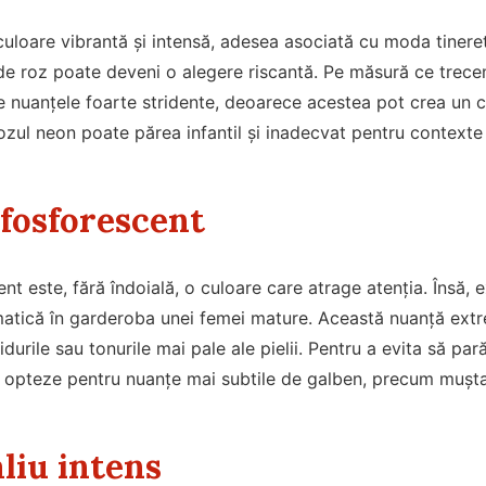
uloare vibrantă și intensă, adesea asociată cu moda tineretu
de roz poate deveni o alegere riscantă. Pe măsură ce trecem
e nuanțele foarte stridente, deoarece acestea pot crea un c
ozul neon poate părea infantil și inadecvat pentru contexte
fosforescent
nt este, fără îndoială, o culoare care atrage atenția. Însă,
atică în garderoba unei femei mature. Această nuanță extr
durile sau tonurile mai pale ale pielii. Pentru a evita să pa
e opteze pentru nuanțe mai subtile de galben, precum mușta
liu intens