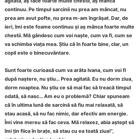
agitată, aș face foarte multe chestii, aș mânca
continuu. Pe timpul sarcinii nu prea am mâncat, nu
prea am avut pofte, nu prea m-am îngrășat. Dar, de
ieri, îmi este foame continuu și aș mânca foarte multe
chestii. Mă gândesc cum voi naște, cum va fi, cum se
va schimba viața mea. Știu că în foarte bine, clar, un
copil este o binecuvântare.
Sunt foarte curioasă cum va arăta Ivana, cum voi fi
după naștere, nu știu… Prea agitată. Eu nu dorm ziua,
dorm noaptea. Nu știu ce să mai fac să treacă timpul
odată, să nasc… Am eu o problemă? Chiar spuneam
că în ultima lună de sarcină să fiu mai relaxată, să
stau acasă, să nu fac nimic, dar efectiv am energie.
Îmi vine mereu să fac ceva. Mă relaxez, abia aștept să
îmi țin fiica în brațe, să stau cu ea toată ziua!”,