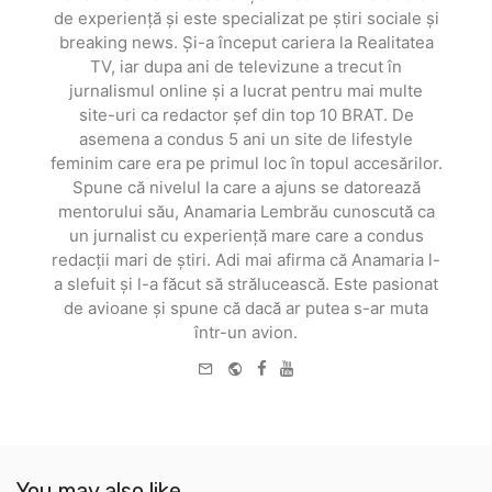
de experiență și este specializat pe știri sociale și
breaking news. Și-a început cariera la Realitatea
TV, iar dupa ani de televizune a trecut în
jurnalismul online și a lucrat pentru mai multe
site-uri ca redactor șef din top 10 BRAT. De
asemena a condus 5 ani un site de lifestyle
feminim care era pe primul loc în topul accesărilor.
Spune că nivelul la care a ajuns se datorează
mentorului său, Anamaria Lembrău cunoscută ca
un jurnalist cu experiență mare care a condus
redacții mari de știri. Adi mai afirma că Anamaria l-
a slefuit și l-a făcut să strălucească. Este pasionat
de avioane și spune că dacă ar putea s-ar muta
într-un avion.
e-
Website
Facebook
Youtube
mail
You may also like