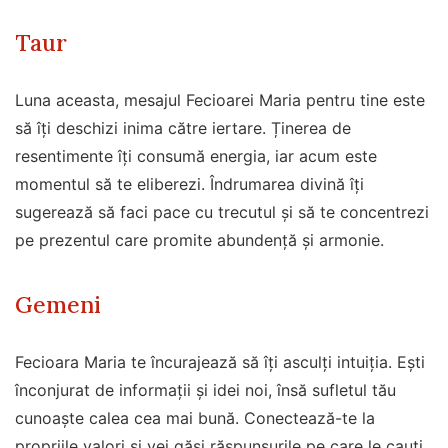
Taur
Luna aceasta, mesajul Fecioarei Maria pentru tine este
să îți deschizi inima către iertare. Ținerea de
resentimente îți consumă energia, iar acum este
momentul să te eliberezi. Îndrumarea divină îți
sugerează să faci pace cu trecutul și să te concentrezi
pe prezentul care promite abundență și armonie.
Gemeni
Fecioara Maria te încurajează să îți asculți intuiția. Ești
înconjurat de informații și idei noi, însă sufletul tău
cunoaște calea cea mai bună. Conectează-te la
propriile valori și vei găsi răspunsurile pe care le cauți.