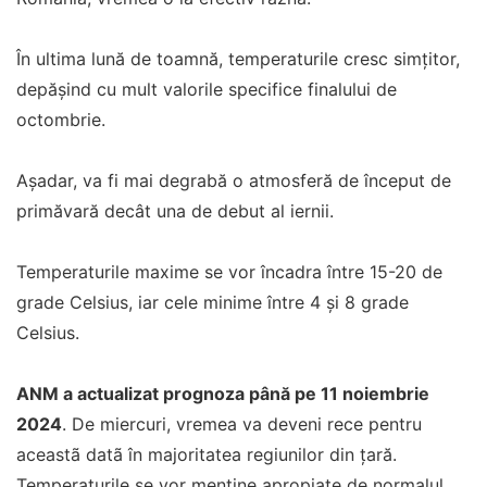
În ultima lună de toamnă, temperaturile cresc simțitor,
depășind cu mult valorile specifice finalului de
octombrie.
Așadar, va fi mai degrabă o atmosferă de început de
primăvară decât una de debut al iernii.
Temperaturile maxime se vor încadra între 15-20 de
grade Celsius, iar cele minime între 4 și 8 grade
Celsius.
ANM a actualizat prognoza până pe 11 noiembrie
2024
. De miercuri, vremea va deveni rece pentru
aceastã datã în majoritatea regiunilor din țară.
Temperaturile se vor menține apropiate de normalul