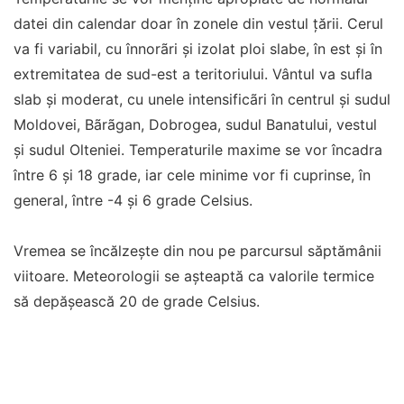
datei din calendar doar în zonele din vestul țării. Cerul
va fi variabil, cu înnorãri şi izolat ploi slabe, în est şi în
extremitatea de sud-est a teritoriului. Vântul va sufla
slab şi moderat, cu unele intensificãri în centrul şi sudul
Moldovei, Bãrãgan, Dobrogea, sudul Banatului, vestul
şi sudul Olteniei. Temperaturile maxime se vor încadra
între 6 şi 18 grade, iar cele minime vor fi cuprinse, în
general, între -4 şi 6 grade Celsius.
Vremea se încălzește din nou pe parcursul săptămânii
viitoare. Meteorologii se așteaptă ca valorile termice
să depășească 20 de grade Celsius.