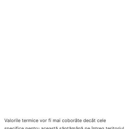
Valorile termice vor fi mai coborâte decât cele
specifice pentru această săptămână pe întreg teritoriul