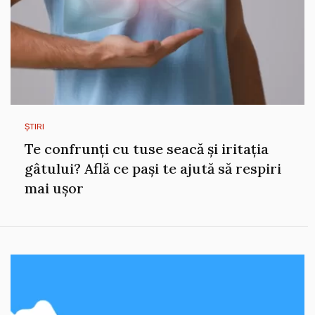
ȘTIRI
Te confrunți cu tuse seacă și iritația
gâtului? Află ce pași te ajută să respiri
mai ușor