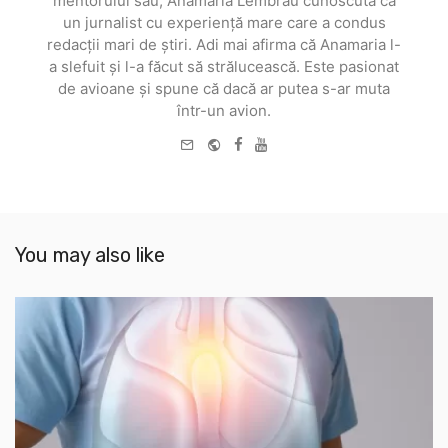
mentorului său, Anamaria Lembrău cunoscută ca
un jurnalist cu experiență mare care a condus
redacții mari de știri. Adi mai afirma că Anamaria l-
a slefuit și l-a făcut să strălucească. Este pasionat
de avioane și spune că dacă ar putea s-ar muta
într-un avion.
e-
Website
Facebook
Youtube
mail
You may also like