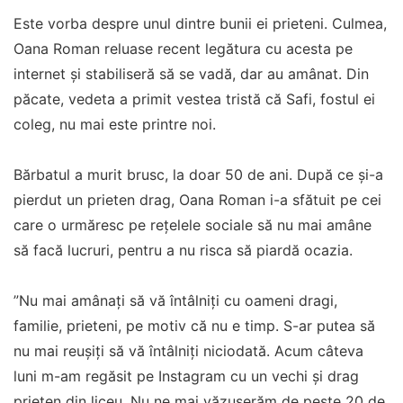
Este vorba despre unul dintre bunii ei prieteni. Culmea,
Oana Roman reluase recent legătura cu acesta pe
internet și stabiliseră să se vadă, dar au amânat. Din
păcate, vedeta a primit vestea tristă că Safi, fostul ei
coleg, nu mai este printre noi.
Bărbatul a murit brusc, la doar 50 de ani. După ce și-a
pierdut un prieten drag, Oana Roman i-a sfătuit pe cei
care o urmăresc pe rețelele sociale să nu mai amâne
să facă lucruri, pentru a nu risca să piardă ocazia.
”Nu mai amânați să vă întâlniți cu oameni dragi,
familie, prieteni, pe motiv că nu e timp. S-ar putea să
nu mai reușiți să vă întâlniți niciodată. Acum câteva
luni m-am regăsit pe Instagram cu un vechi și drag
prieten din liceu. Nu ne mai văzuserăm de peste 20 de