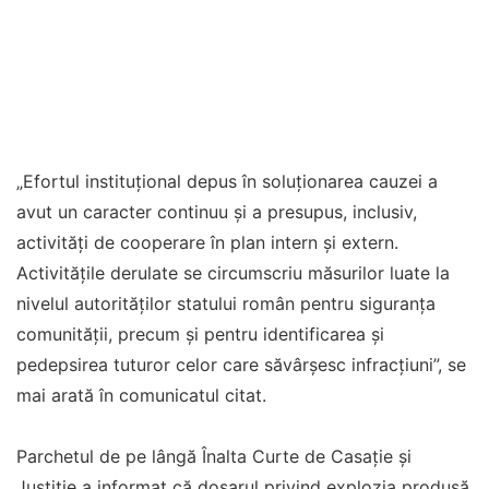
„Efortul instituţional depus în soluţionarea cauzei a
avut un caracter continuu şi a presupus, inclusiv,
activităţi de cooperare în plan intern şi extern.
Activităţile derulate se circumscriu măsurilor luate la
nivelul autorităţilor statului român pentru siguranţa
comunităţii, precum şi pentru identificarea şi
pedepsirea tuturor celor care săvârşesc infracţiuni”, se
mai arată în comunicatul citat.
Parchetul de pe lângă Înalta Curte de Casaţie şi
Justiţie a informat că dosarul privind explozia produsă