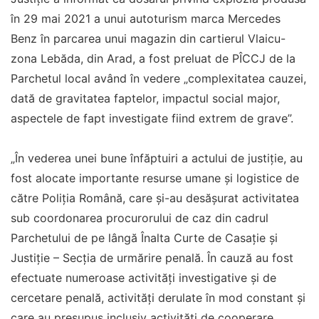
în 29 mai 2021 a unui autoturism marca Mercedes
Benz în parcarea unui magazin din cartierul Vlaicu-
zona Lebăda, din Arad, a fost preluat de PÎCCJ de la
Parchetul local având în vedere „complexitatea cauzei,
dată de gravitatea faptelor, impactul social major,
aspectele de fapt investigate fiind extrem de grave”.
„În vederea unei bune înfăptuiri a actului de justiţie, au
fost alocate importante resurse umane şi logistice de
către Poliţia Română, care şi-au desăşurat activitatea
sub coordonarea procurorului de caz din cadrul
Parchetului de pe lângă Înalta Curte de Casaţie şi
Justiţie – Secţia de urmărire penală. În cauză au fost
efectuate numeroase activităţi investigative şi de
cercetare penală, activităţi derulate în mod constant şi
care au presupus inclusiv activităţi de cooperare