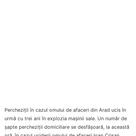
Percheziţii în cazul omului de afaceri din Arad ucis în
urmă cu trei ani în explozia maşinii sale. Un număr de
șapte percheziții domiciliare se desfășoară, la această
oră, în cazul uciderii omului de afaceri Ioan Crișan.