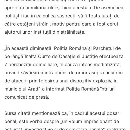
apropiaţi ai milionarului şi fiica acestuia. De asemenea,
poliţiştii iau în calcul ca suspecţii să fi fost ajutaţi de
către cetăţeni străini, motiv pentru care a fost cerut
ajutorul unor instituţii din străinătate.
„În această dimineaţă, Poliţia Română şi Parchetul de
pe lângă Înalta Curte de Casaţie şi Justiţie efectuează
7 percheziţii domiciliare, în cauza intens mediatizată,
privind săvârşirea infracţiunii de omor asupra unui om
de afaceri, prin folosirea unui dispozitiv exploziv, în
municipiul Arad”, a informat Poliţia Română într-un
comunicat de presă.
Sursa citată menţionează că, în cadrul acestui dosar
penal, este vorba despre „un volum impresionant de
activităţi investigative şi de cercetare penală”, realizate