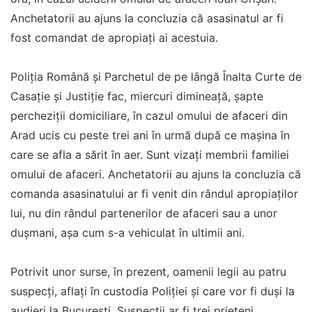
Anchetatorii au ajuns la concluzia că asasinatul ar fi
fost comandat de apropiați ai acestuia.
Poliţia Română şi Parchetul de pe lângă Înalta Curte de
Casaţie şi Justiţie fac, miercuri dimineaţă, şapte
percheziţii domiciliare, în cazul omului de afaceri din
Arad ucis cu peste trei ani în urmă după ce maşina în
care se afla a sărit în aer. Sunt vizați membrii familiei
omului de afaceri. Anchetatorii au ajuns la concluzia că
comanda asasinatului ar fi venit din rândul apropiaților
lui, nu din rândul partenerilor de afaceri sau a unor
dușmani, așa cum s-a vehiculat în ultimii ani.
Potrivit unor surse, în prezent, oamenii legii au patru
suspecţi, aflaţi în custodia Poliţiei şi care vor fi duşi la
audieri la Bucureşti. Suspecţii ar fi trei prieteni