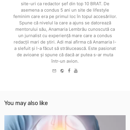
site-uri ca redactor șef din top 10 BRAT. De
asemena a condus 5 ani un site de lifestyle
feminim care era pe primul loc în topul accesărilor.
Spune că nivelul la care a ajuns se datorează
mentorului său, Anamaria Lembrău cunoscută ca
un jurnalist cu experiență mare care a condus
redacții mari de știri. Adi mai afirma că Anamaria l-
a slefuit și l-a făcut să strălucească. Este pasionat
de avioane și spune că dacă ar putea s-ar muta
într-un avion.
e-
Website
Facebook
Youtube
mail
You may also like