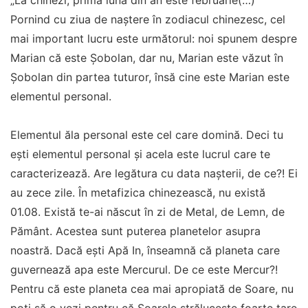
„La chinezi, prima lună din an este februarie(…)
Pornind cu ziua de naștere în zodiacul chinezesc, cel
mai important lucru este următorul: noi spunem despre
Marian că este Șobolan, dar nu, Marian este văzut în
Șobolan din partea tuturor, însă cine este Marian este
elementul personal.
Elementul ăla personal este cel care domină. Deci tu
ești elementul personal și acela este lucrul care te
caracterizează. Are legătura cu data nașterii, de ce?! Ei
au zece zile. În metafizica chinezească, nu există
01.08. Există te-ai născut în zi de Metal, de Lemn, de
Pământ. Acestea sunt puterea planetelor asupra
noastră. Dacă ești Apă In, înseamnă că planeta care
guvernează apa este Mercurul. De ce este Mercur?!
Pentru că este planeta cea mai apropiată de Soare, nu