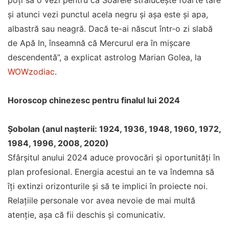
poți să o vezi pentru că Soarele strălucește foarte tare
și atunci vezi punctul acela negru și așa este și apa,
albastră sau neagră. Dacă te-ai născut într-o zi slabă
de Apă In, înseamnă că Mercurul era în mișcare
descendentă”, a explicat astrolog Marian Golea, la
WOWzodiac
.
Horoscop chinezesc pentru finalul lui 2024
Șobolan (anul nașterii: 1924, 1936, 1948, 1960, 1972,
1984, 1996, 2008, 2020)
Sfârșitul anului 2024 aduce provocări și oportunități în
plan profesional. Energia acestui an te va îndemna să
îți extinzi orizonturile și să te implici în proiecte noi.
Relațiile personale vor avea nevoie de mai multă
atenție, așa că fii deschis și comunicativ.