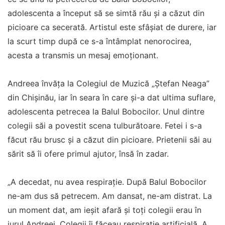
adolescenta a început să se simtă rău și a căzut din
picioare ca secerată. Artistul este sfâșiat de durere, iar
la scurt timp după ce s-a întâmplat nenorocirea,
acesta a transmis un mesaj emoționant.
Andreea învăța la Colegiul de Muzică „Ștefan Neaga”
din Chișinău, iar în seara în care și-a dat ultima suflare,
adolescenta petrecea la Balul Bobocilor. Unul dintre
colegii săi a povestit scena tulburătoare. Fetei i s-a
făcut rău brusc și a căzut din picioare. Prietenii săi au
sărit să îi ofere primul ajutor, însă în zadar.
„A decedat, nu avea respirație. După Balul Bobocilor
ne-am dus să petrecem. Am dansat, ne-am distrat. La
un moment dat, am ieșit afară și toți colegii erau în
jurul Andreei. Colegii îi făceau respirație artificială. A