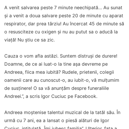
A venit salvarea peste 7 minute neechipată… Au sunat
și a venit a doua salvare peste 20 de minute cu aparat
respirator, dar prea târziu! Au încercat 45 de minute să
o resusciteze cu oxigen și nu au putut sa o aducă la
viață! Nu știu ce sa zic.
Cauza o vom afla astăzi. Suntem distruși de durere!
Doamne, de ce ai luat-o la tine așa devreme pe
Andreea, fiica mea iubită? Rudele, prietenii, colegii
oamenii care au cunoscut-o, au iubit-o, vă mulțumim
de susținere! O sa vă anunțăm despre funeraliile
Andreei.”, a scris Igor Cuciuc pe Facebook.
Andreea moștenise talentul muzical de la tatăl său. În
urmă cu 7 ani, ea a lansat o piesă alături de Igor
Cuciuc, intitulată „Îmi iubesc familia”. Ulterior, fata a