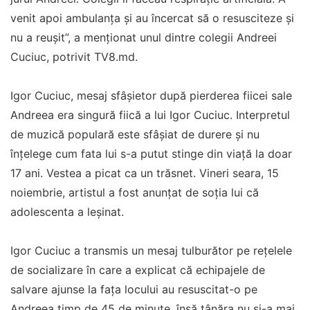
venit apoi ambulanța și au încercat să o resusciteze și
nu a reușit”, a menționat unul dintre colegii Andreei
Cuciuc, potrivit TV8.md.
Igor Cuciuc, mesaj sfâșietor după pierderea fiicei sale
Andreea era singură fiică a lui Igor Cuciuc. Interpretul
de muzică populară este sfâșiat de durere și nu
înțelege cum fata lui s-a putut stinge din viață la doar
17 ani. Vestea a picat ca un trăsnet. Vineri seara, 15
noiembrie, artistul a fost anunțat de soția lui că
adolescenta a leșinat.
Igor Cuciuc a transmis un mesaj tulburător pe rețelele
de socializare în care a explicat că echipajele de
salvare ajunse la fața locului au resuscitat-o pe
Andreea timp de 45 de minute, însă tânăra nu și-a mai