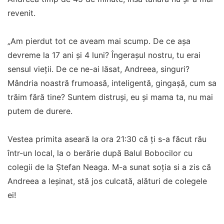
revenit.
„Am pierdut tot ce aveam mai scump. De ce așa
devreme la 17 ani și 4 luni? Îngerașul nostru, tu erai
sensul vieții. De ce ne-ai lăsat, Andreea, singuri?
Mândria noastră frumoasă, inteligentă, gingașă, cum sa
trăim fără tine? Suntem distruși, eu și mama ta, nu mai
putem de durere.
Vestea primita aseară la ora 21:30 că ți s-a făcut rău
într-un local, la o berărie după Balul Bobocilor cu
colegii de la Ștefan Neaga. M-a sunat soția si a zis că
Andreea a leșinat, stă jos culcată, alături de colegele
ei!