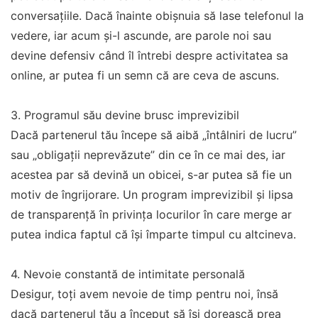
conversațiile. Dacă înainte obișnuia să lase telefonul la
vedere, iar acum și-l ascunde, are parole noi sau
devine defensiv când îl întrebi despre activitatea sa
online, ar putea fi un semn că are ceva de ascuns.
3. Programul său devine brusc imprevizibil
Dacă partenerul tău începe să aibă „întâlniri de lucru”
sau „obligații neprevăzute” din ce în ce mai des, iar
acestea par să devină un obicei, s-ar putea să fie un
motiv de îngrijorare. Un program imprevizibil și lipsa
de transparență în privința locurilor în care merge ar
putea indica faptul că își împarte timpul cu altcineva.
4. Nevoie constantă de intimitate personală
Desigur, toți avem nevoie de timp pentru noi, însă
dacă partenerul tău a început să își dorească prea