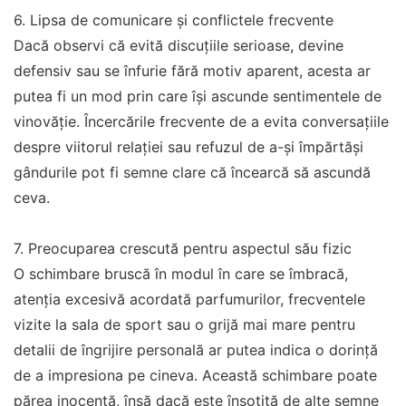
6. Lipsa de comunicare și conflictele frecvente
Dacă observi că evită discuțiile serioase, devine
defensiv sau se înfurie fără motiv aparent, acesta ar
putea fi un mod prin care își ascunde sentimentele de
vinovăție. Încercările frecvente de a evita conversațiile
despre viitorul relației sau refuzul de a-și împărtăși
gândurile pot fi semne clare că încearcă să ascundă
ceva.
7. Preocuparea crescută pentru aspectul său fizic
O schimbare bruscă în modul în care se îmbracă,
atenția excesivă acordată parfumurilor, frecventele
vizite la sala de sport sau o grijă mai mare pentru
detalii de îngrijire personală ar putea indica o dorință
de a impresiona pe cineva. Această schimbare poate
părea inocentă, însă dacă este însoțită de alte semne