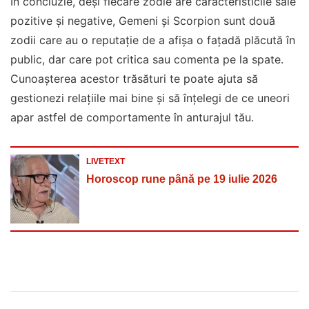
În concluzie, deși fiecare zodie are caracteristicile sale
pozitive și negative, Gemeni și Scorpion sunt două
zodii care au o reputație de a afișa o fațadă plăcută în
public, dar care pot critica sau comenta pe la spate.
Cunoașterea acestor trăsături te poate ajuta să
gestionezi relațiile mai bine și să înțelegi de ce uneori
apar astfel de comportamente în anturajul tău.
LIVETEXT
Horoscop rune până pe 19 iulie 2026