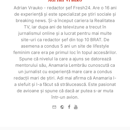
Adrian Vrauko - redactor șef Fresh24. Are o 16 ani
de experiență și este specializat pe știri sociale și
breaking news. Și-a început cariera la Realitatea
TV, iar dupa ani de televizune a trecut în
jurnalismul online și a lucrat pentru mai multe
site-uri ca redactor șef din top 10 BRAT. De
asemena a condus 5 ani un site de lifestyle
feminim care era pe primul loc în topul accesărilor.
Spune că nivelul la care a ajuns se datorează
mentorului său, Anamaria Lembrău cunoscută ca
un jurnalist cu experiență mare care a condus
redacții mari de știri. Adi mai afirma că Anamaria l-
a slefuit și l-a făcut să strălucească. Este pasionat
de avioane și spune că dacă ar putea s-ar muta
într-un avion.
e-
Website
Facebook
Youtube
mail