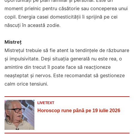
oportunități pe plan familial și personal. Este un
moment prielnic pentru căsătorie sau conceperea unui
copil. Energia casei domesticității îi sprijină pe cei
născuți în această zodie.
Mistreț
Mistrețul trebuie să fie atent la tendințele de răzbunare
și impulsivitate. Deși situația generală nu este rea, o
amintire din trecut îl poate face să reacționeze
neașteptat și nervos. Este recomandat să gestioneze
calm orice tensiuni.
LIVETEXT
Horoscop rune până pe 19 iulie 2026