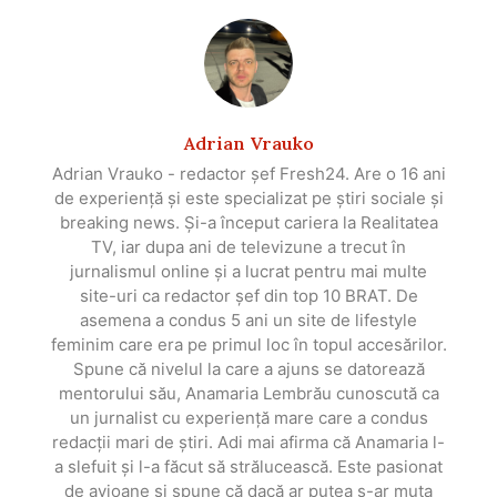
Adrian Vrauko
Adrian Vrauko - redactor șef Fresh24. Are o 16 ani
de experiență și este specializat pe știri sociale și
breaking news. Și-a început cariera la Realitatea
TV, iar dupa ani de televizune a trecut în
jurnalismul online și a lucrat pentru mai multe
site-uri ca redactor șef din top 10 BRAT. De
asemena a condus 5 ani un site de lifestyle
feminim care era pe primul loc în topul accesărilor.
Spune că nivelul la care a ajuns se datorează
mentorului său, Anamaria Lembrău cunoscută ca
un jurnalist cu experiență mare care a condus
redacții mari de știri. Adi mai afirma că Anamaria l-
a slefuit și l-a făcut să strălucească. Este pasionat
de avioane și spune că dacă ar putea s-ar muta