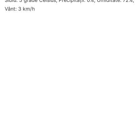
Sibiu: 5 grade Celsius, Precipitații: 0%, Umiditate: 72%,
Vânt: 3 km/h