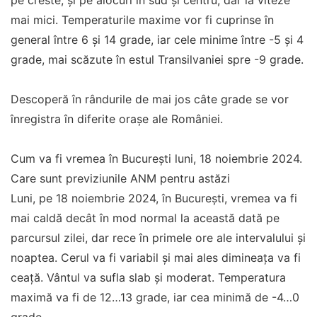
pe creste, și pe alocuri în sud și centru, dar la viteze
mai mici. Temperaturile maxime vor fi cuprinse în
general între 6 și 14 grade, iar cele minime între -5 și 4
grade, mai scăzute în estul Transilvaniei spre -9 grade.
Descoperă în rândurile de mai jos câte grade se vor
înregistra în diferite orașe ale României.
Cum va fi vremea în București luni, 18 noiembrie 2024.
Care sunt previziunile ANM pentru astăzi
Luni, pe 18 noiembrie 2024, în București, vremea va fi
mai caldă decât în mod normal la această dată pe
parcursul zilei, dar rece în primele ore ale intervalului și
noaptea. Cerul va fi variabil și mai ales dimineața va fi
ceață. Vântul va sufla slab și moderat. Temperatura
maximă va fi de 12…13 grade, iar cea minimă de -4…0