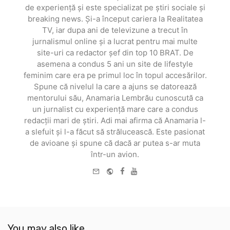
de experiență și este specializat pe știri sociale și
breaking news. Și-a început cariera la Realitatea
TV, iar dupa ani de televizune a trecut în
jurnalismul online și a lucrat pentru mai multe
site-uri ca redactor șef din top 10 BRAT. De
asemena a condus 5 ani un site de lifestyle
feminim care era pe primul loc în topul accesărilor.
Spune că nivelul la care a ajuns se datorează
mentorului său, Anamaria Lembrău cunoscută ca
un jurnalist cu experiență mare care a condus
redacții mari de știri. Adi mai afirma că Anamaria l-
a slefuit și l-a făcut să strălucească. Este pasionat
de avioane și spune că dacă ar putea s-ar muta
într-un avion.
e-
Website
Facebook
Youtube
mail
You may also like