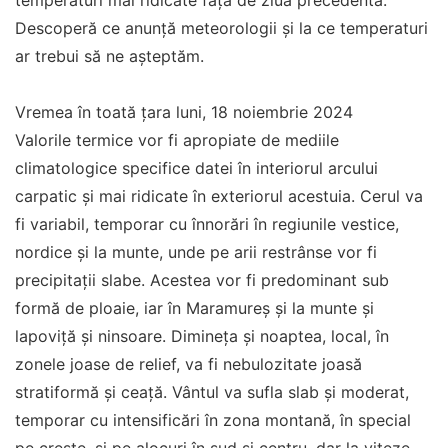
temperaturi mai ridicate față de ziua precedentă.
Descoperă ce anunță meteorologii și la ce temperaturi
ar trebui să ne așteptăm.
Vremea în toată țara luni, 18 noiembrie 2024
Valorile termice vor fi apropiate de mediile
climatologice specifice datei în interiorul arcului
carpatic și mai ridicate în exteriorul acestuia. Cerul va
fi variabil, temporar cu înnorări în regiunile vestice,
nordice și la munte, unde pe arii restrânse vor fi
precipitații slabe. Acestea vor fi predominant sub
formă de ploaie, iar în Maramureș și la munte și
lapoviță și ninsoare. Dimineța și noaptea, local, în
zonele joase de relief, va fi nebulozitate joasă
stratiformă și ceață. Vântul va sufla slab și moderat,
temporar cu intensificări în zona montană, în special