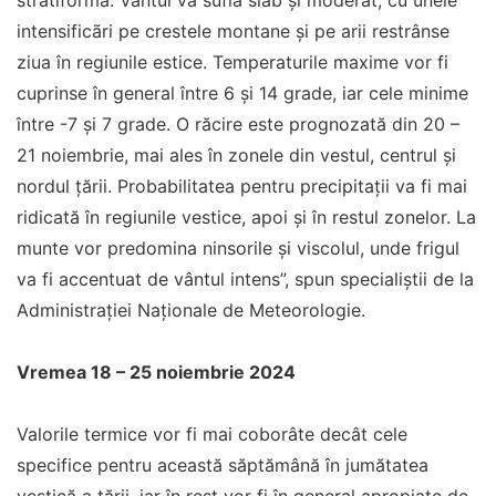
stratiformã. Vântul va sufla slab şi moderat, cu unele
intensificãri pe crestele montane şi pe arii restrânse
ziua în regiunile estice. Temperaturile maxime vor fi
cuprinse în general între 6 şi 14 grade, iar cele minime
între -7 şi 7 grade. O răcire este prognozată din 20 –
21 noiembrie, mai ales în zonele din vestul, centrul și
nordul țării. Probabilitatea pentru precipitații va fi mai
ridicată în regiunile vestice, apoi și în restul zonelor. La
munte vor predomina ninsorile și viscolul, unde frigul
va fi accentuat de vântul intens”, spun specialiștii de la
Administraţiei Naţionale de Meteorologie.
Vremea 18 – 25 noiembrie 2024
Valorile termice vor fi mai coborâte decât cele
specifice pentru această săptămână în jumătatea