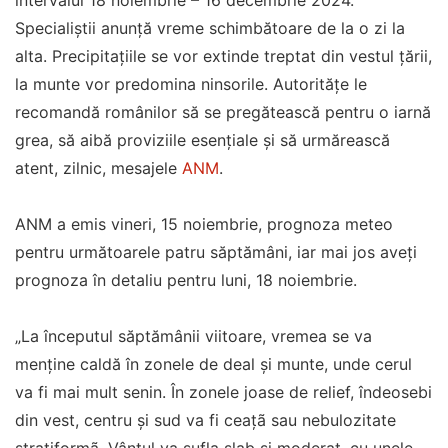
intervalul 18 noiembrie – 16 decembrie 2024.
Specialiştii anunţă vreme schimbătoare de la o zi la
alta. Precipitațiile se vor extinde treptat din vestul țării,
la munte vor predomina ninsorile. Autoritățe le
recomandă românilor să se pregătească pentru o iarnă
grea, să aibă proviziile esențiale și să urmărească
atent, zilnic, mesajele
ANM
.
ANM a emis vineri, 15 noiembrie, prognoza meteo
pentru următoarele patru săptămâni, iar mai jos aveți
prognoza în detaliu pentru luni, 18 noiembrie.
„La începutul săptămânii viitoare, vremea se va
menține caldă în zonele de deal şi munte, unde cerul
va fi mai mult senin. În zonele joase de relief, îndeosebi
din vest, centru şi sud va fi ceaţã sau nebulozitate