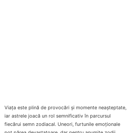
Viața este plină de provocări și momente neașteptate,
iar astrele joacă un rol semnificativ în parcursul
fiecărui semn zodiacal. Uneori, furtunile emoționale
pot părea devastatoare, dar pentru anumite zodii,