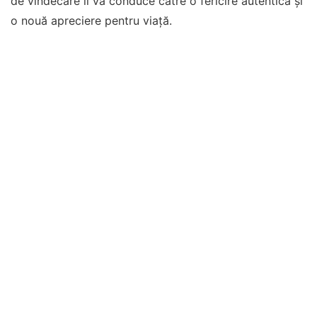
de vindecare îi va conduce către o fericire autentică și
o nouă apreciere pentru viață.