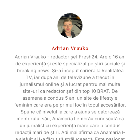
Adrian Vrauko
Adrian Vrauko - redactor șef Fresh24. Are o 16 ani
de experiență și este specializat pe știri sociale și
breaking news. Și-a început cariera la Realitatea
TV, iar dupa ani de televizune a trecut în
jurnalismul online și a lucrat pentru mai multe
site-uri ca redactor șef din top 10 BRAT. De
asemena a condus 5 ani un site de lifestyle
feminim care era pe primul loc în topul accesărilor.
Spune că nivelul la care a ajuns se datorează
mentorului său, Anamaria Lembrău cunoscută ca
un jurnalist cu experiență mare care a condus
redacții mari de știri. Adi mai afirma că Anamaria l-
a slefuit și l-a făcut să strălucească. Este pasionat