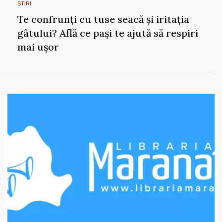
ȘTIRI
Te confrunți cu tuse seacă și iritația
gâtului? Află ce pași te ajută să respiri
mai ușor