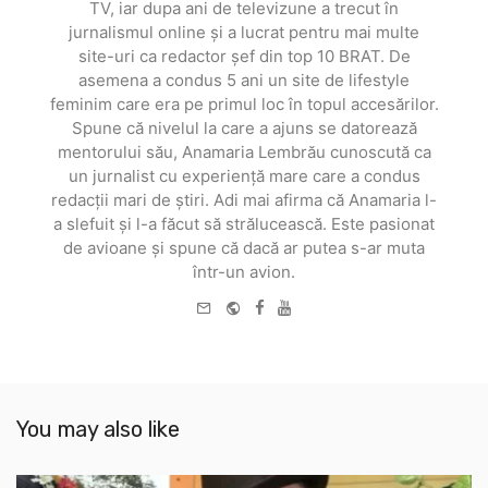
TV, iar dupa ani de televizune a trecut în
jurnalismul online și a lucrat pentru mai multe
site-uri ca redactor șef din top 10 BRAT. De
asemena a condus 5 ani un site de lifestyle
feminim care era pe primul loc în topul accesărilor.
Spune că nivelul la care a ajuns se datorează
mentorului său, Anamaria Lembrău cunoscută ca
un jurnalist cu experiență mare care a condus
redacții mari de știri. Adi mai afirma că Anamaria l-
a slefuit și l-a făcut să strălucească. Este pasionat
de avioane și spune că dacă ar putea s-ar muta
într-un avion.
e-
Website
Facebook
Youtube
mail
You may also like