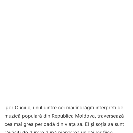
Igor Cuciuc, unul dintre cei mai îndrăgiți interpreți de
muzică populară din Republica Moldova, traversează
cea mai grea perioadă din viața sa. El și soția sa sunt
răvășiți de durere după pierderea unicăi lor fiice,