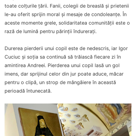
toate colțurile țării. Fanii, colegii de breaslă și prietenii
le-au oferit sprijin moral și mesaje de condoleanțe. În
aceste momente grele, solidaritatea comunității este o
rază de lumină pentru părinții îndurerați.
Durerea pierderii unui copil este de nedescris, iar Igor
Cuciuc și soția sa continuă să trăiască fiecare zi în
amintirea Andreei. Pierderea unui copil lasă un gol
imens, dar sprijinul celor din jur poate aduce, măcar
pentru o clipă, un strop de mângâiere în această
perioadă întunecată.