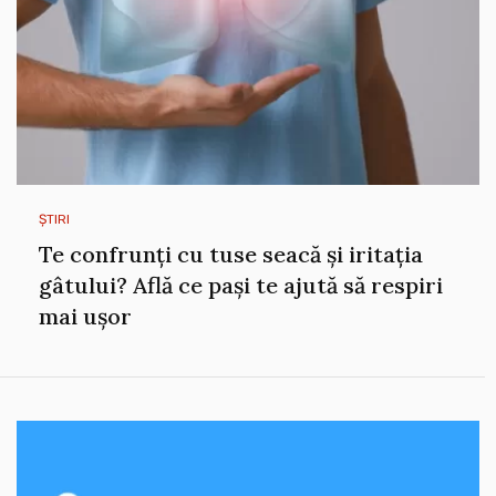
ȘTIRI
Te confrunți cu tuse seacă și iritația
gâtului? Află ce pași te ajută să respiri
mai ușor