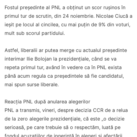
Fostul președinte al PNL a obținut un scor rușinos în
primul tur de scrutin, din 24 noiembrie. Nicolae Ciucă a
ieșit pe locul al cincilea, cu mai puțin de 9% din voturi,
mult sub scorul partidului.
Astfel, liberalii ar putea merge cu actualul președinte
interimar Ilie Bolojan la prezidențiale, când se va
repeta primul tur, având în vedere ca în PNL exista
până acum regula ca președintele să fie candidatul,
mai spun surse liberale.
Reacția PNL după anularea alegerilor
PNL a transmis, vineri, despre decizia CCR de a relua
de la zero alegerile prezidenţiale, că este „o decizie
serioasă, pe care trebuie să o respectăm, luată pe
fondul acuzaţiilor de ingerinţă în alegeri şi afectării