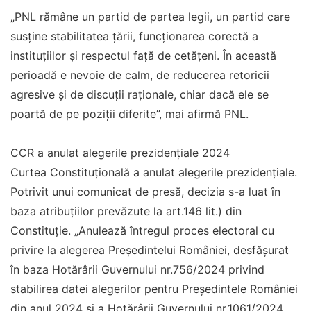
„PNL rămâne un partid de partea legii, un partid care
susţine stabilitatea ţării, funcţionarea corectă a
instituţiilor şi respectul faţă de cetăţeni. În această
perioadă e nevoie de calm, de reducerea retoricii
agresive şi de discuţii raţionale, chiar dacă ele se
poartă de pe poziţii diferite”, mai afirmă PNL.
CCR a anulat alegerile prezidențiale 2024
Curtea Constituțională a anulat alegerile prezidențiale.
Potrivit unui comunicat de presă, decizia s-a luat în
baza atribuțiilor prevăzute la art.146 lit.) din
Constituție. „Anulează întregul proces electoral cu
privire la alegerea Președintelui României, desfășurat
în baza Hotărârii Guvernului nr.756/2024 privind
stabilirea datei alegerilor pentru Preşedintele României
din anul 2024 și a Hotărârii Guvernului nr.1061/2024