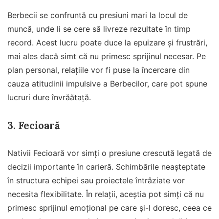
Berbecii se confruntă cu presiuni mari la locul de
muncă, unde li se cere să livreze rezultate în timp
record. Acest lucru poate duce la epuizare și frustrări,
mai ales dacă simt că nu primesc sprijinul necesar. Pe
plan personal, relațiile vor fi puse la încercare din
cauza atitudinii impulsive a Berbecilor, care pot spune
lucruri dure învrăătață.
3.
Fecioară
Nativii Fecioară vor simți o presiune crescută legată de
decizii importante în carieră. Schimbările neașteptate
în structura echipei sau proiectele întrâziate vor
necesita flexibilitate. În relații, aceștia pot simți că nu
primesc sprijinul emoțional pe care și-l doresc, ceea ce