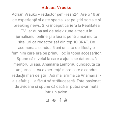
Adrian Vrauko
Adrian Vrauko - redactor șef Fresh24. Are o 16 ani
de experiență și este specializat pe știri sociale și
breaking news. Și-a început cariera la Realitatea
TV, iar dupa ani de televizune a trecut în
jurnalismul online și a lucrat pentru mai multe
site-uri ca redactor șef din top 10 BRAT. De
asemena a condus 5 ani un site de lifestyle
feminim care era pe primul loc în topul accesărilor.
Spune că nivelul la care a ajuns se datorează
mentorului său, Anamaria Lembrău cunoscută ca
un jurnalist cu experiență mare care a condus
redacții mari de știri. Adi mai afirma că Anamaria l-
a slefuit și l-a făcut să strălucească. Este pasionat
de avioane și spune că dacă ar putea s-ar muta
într-un avion.
e-
Website
Facebook
Youtube
mail