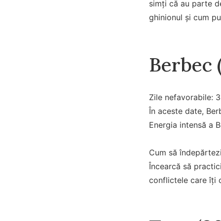
simți că au parte de
ghinionul și cum pu
Berbec (
Zile nefavorabile: 3
În aceste date, Berb
Energia intensă a Be
Cum să îndepărtezi
Încearcă să practici
conflictele care îț