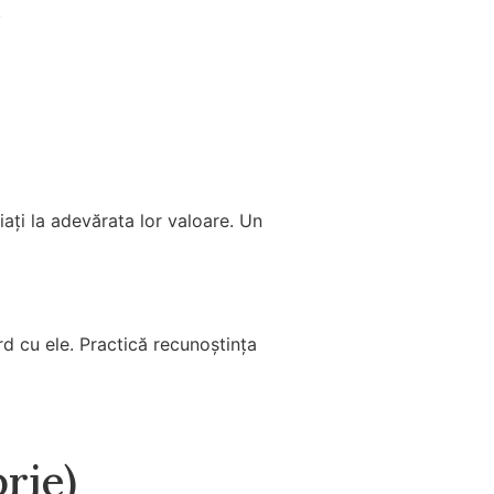
.
ați la adevărata lor valoare. Un
rd cu ele. Practică recunoștința
rie)