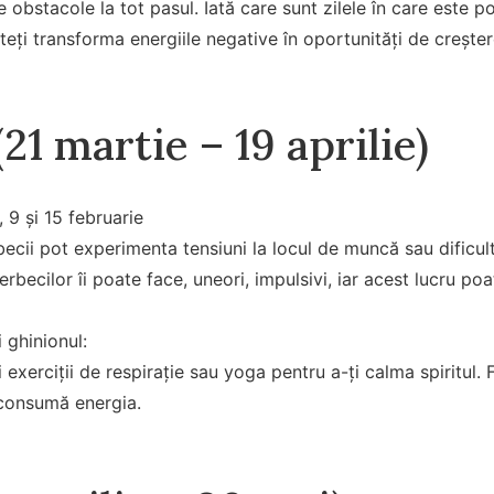
 obstacole la tot pasul. Iată care sunt zilele în care este po
teți transforma energiile negative în oportunități de crește
21 martie – 19 aprilie)
, 9 și 15 februarie
ecii pot experimenta tensiuni la locul de muncă sau dificultăț
rbecilor îi poate face, uneori, impulsivi, iar acest lucru poat
 ghinionul:
 exerciții de respirație sau yoga pentru a-ți calma spiritul. 
i consumă energia.