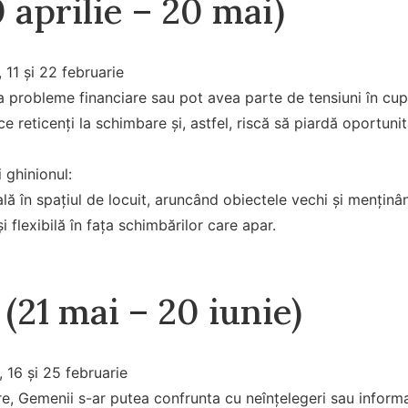
 aprilie – 20 mai)
, 11 și 22 februarie
a probleme financiare sau pot avea parte de tensiuni în cuplu
ce reticenți la schimbare și, astfel, riscă să piardă oportunit
 ghinionul:
lă în spațiul de locuit, aruncând obiectele vechi și menținâ
i flexibilă în fața schimbărilor care apar.
(21 mai – 20 iunie)
, 16 și 25 februarie
re, Gemenii s-ar putea confrunta cu neînțelegeri sau informa