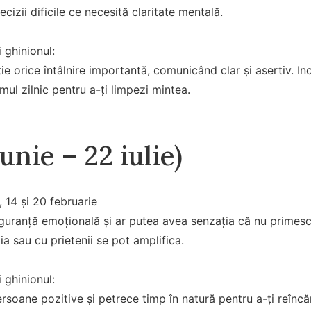
cizii dificile ce necesită claritate mentală.
 ghinionul:
ție orice întâlnire importantă, comunicând clar și asertiv. I
mul zilnic pentru a-ți limpezi mintea.
iunie – 22 iulie)
, 14 și 20 februarie
iguranță emoțională și ar putea avea senzația că nu primesc 
ia sau cu prietenii se pot amplifica.
 ghinionul:
rsoane pozitive și petrece timp în natură pentru a-ți reîncă