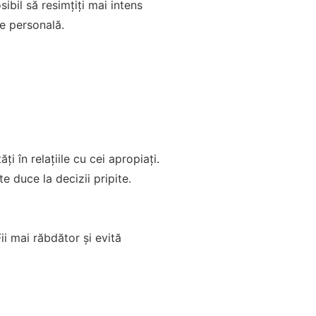
sibil să resimțiți mai intens
re personală.
i în relațiile cu cei apropiați.
e duce la decizii pripite.
Fii mai răbdător și evită