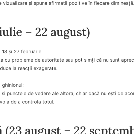
 vizualizare și spune afirmații pozitive în fiecare dimineață
iulie – 22 august)
, 18 și 27 februarie
ta cu probleme de autoritate sau pot simți că nu sunt apreci
 duce la reacții exagerate.
 ghinionul:
 și punctele de vedere ale altora, chiar dacă nu ești de aco
voia de a controla totul.
ă (23 august – 22 septemb